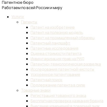
Патентное бюро
Работаем по всей России и миру
Услуги
Патенты
Патент на изобретение
Патент на полезную модель
Патент на промышленный образец
Патентный ландшафт
Патентные исследования
Оценка стоимости патента
Инвентаризация прав на РИД
Патентно-технологическая разведка
Исследования патентной чистоты
Ускоренное патентование
Патентный поиск
Поддержание патента в силе
Товарные знаки
Регистрация товарного знака
Бесплатная проверка названия бренда
Внесение изменений в товарный знак