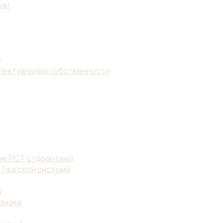
ции
е
ллектуальной собственности
е PCT с гарантией
 Гаагской системе
а
знака