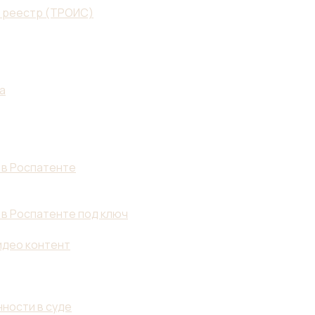
й реестр (ТРОИС)
а
 в Роспатенте
 в Роспатенте под ключ
идео контент
ности в суде