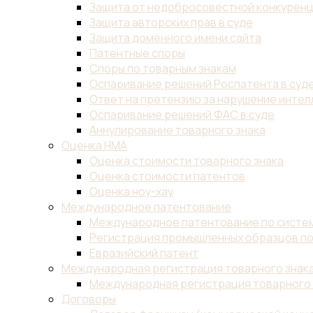
Защита от недобросовестной конкурен
Защита авторских прав в суде
Защита доменного имени сайта
Патентные споры
Споры по товарным знакам
Оспаривание решений Роспатента в суд
Ответ на претензию за нарушение инте
Оспаривание решений ФАС в суде
Аннулирование товарного знака
Оценка НМА
Оценка стоимости товарного знака
Оценка стоимости патентов
Оценка ноу-хау
Международное патентование
Международное патентование по систем
Регистрация промышленных образцов по
Евразийский патент
Международная регистрация товарного знак
Международная регистрация товарного 
Договоры