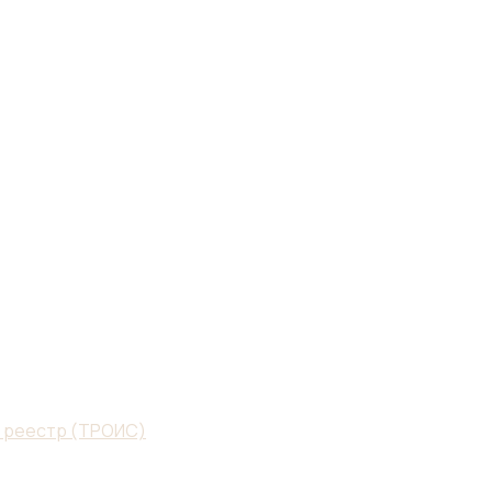
й реестр (ТРОИС)