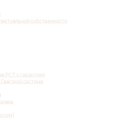
е
ллектуальной собственности
е PCT с гарантией
 Гаагской системе
а
знака
ессии)