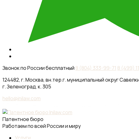
Звонок по России бесплатный
8 (804) 333-99-71
8 (499) 
124482, г. Москва, вн.тер.г. муниципальный округ Савелки
г. Зеленоград, к. 305
hello@inilaw.com
Патентное бюро
Работаем по всей России и миру
Услуги