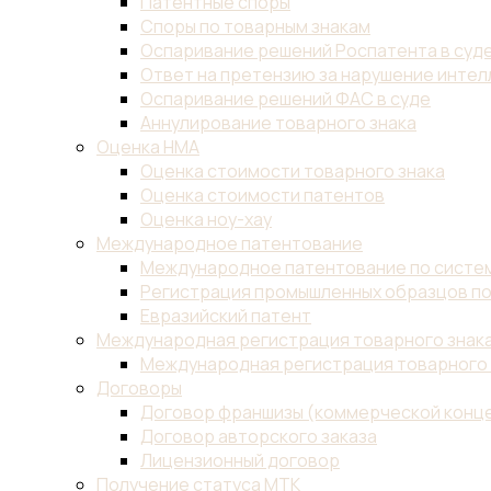
Патентные споры
Споры по товарным знакам
Оспаривание решений Роспатента в суд
Ответ на претензию за нарушение инте
Оспаривание решений ФАС в суде
Аннулирование товарного знака
Оценка НМА
Оценка стоимости товарного знака
Оценка стоимости патентов
Оценка ноу-хау
Международное патентование
Международное патентование по систем
Регистрация промышленных образцов по
Евразийский патент
Международная регистрация товарного знак
Международная регистрация товарного 
Договоры
Договор франшизы (коммерческой конц
Договор авторского заказа
Лицензионный договор
Получение статуса МТК