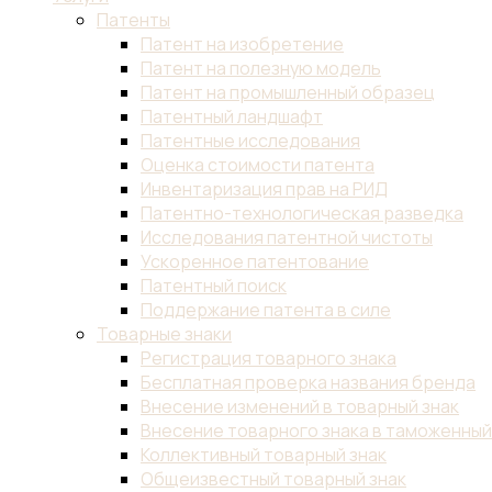
Патенты
Патент на изобретение
Патент на полезную модель
Патент на промышленный образец
Патентный ландшафт
Патентные исследования
Оценка стоимости патента
Инвентаризация прав на РИД
Патентно-технологическая разведка
Исследования патентной чистоты
Ускоренное патентование
Патентный поиск
Поддержание патента в силе
Товарные знаки
Регистрация товарного знака
Бесплатная проверка названия бренда
Внесение изменений в товарный знак
Внесение товарного знака в таможенны
Коллективный товарный знак
Общеизвестный товарный знак