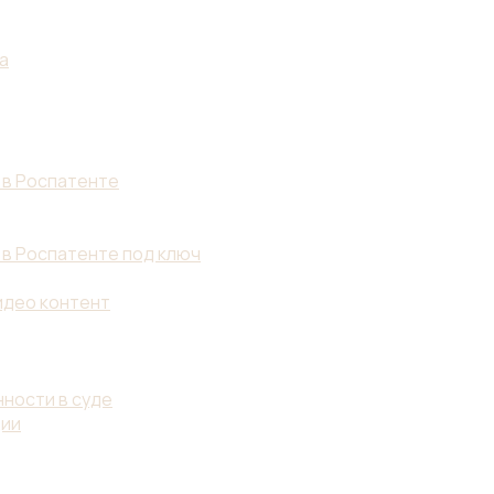
а
 в Роспатенте
 в Роспатенте под ключ
идео контент
ности в суде
ции