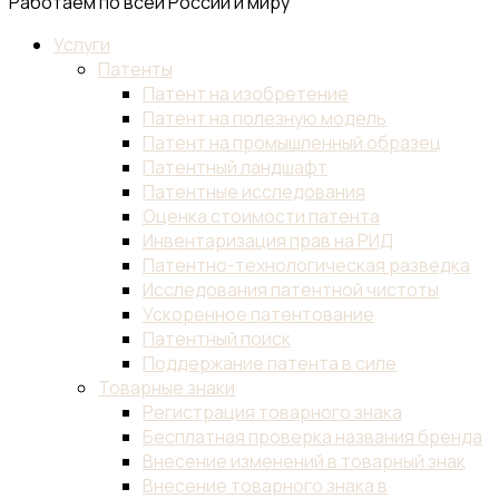
Работаем по всей России и миру
Услуги
Патенты
Патент на изобретение
Патент на полезную модель
Патент на промышленный образец
Патентный ландшафт
Патентные исследования
Оценка стоимости патента
Инвентаризация прав на РИД
Патентно-технологическая разведка
Исследования патентной чистоты
Ускоренное патентование
Патентный поиск
Поддержание патента в силе
Товарные знаки
Регистрация товарного знака
Бесплатная проверка названия бренда
Внесение изменений в товарный знак
Внесение товарного знака в