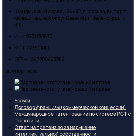
Юридический адрес:
124482, г. Москва, вн.тер.г.
муниципальный округ Савелки, г. Зеленоград, к.
305
ИНН:
9731135673
КПП:
773501001
ОГРН:
1247700403389
Наши партнёры:
Услуги
Договор франшизы (коммерческой концессии)
Международное патентование по системе PCT с
гарантией
Ответ на претензию за нарушение
интеллектуальной собственности