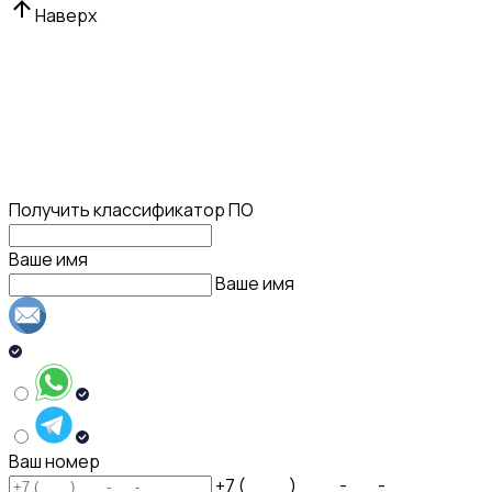
Наверх
Получить классификатор ПО
Ваше имя
Ваше имя
Ваш номер
+7 ( ___ ) ___ - __ - __