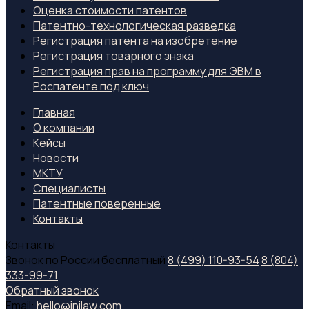
Оценка стоимости патентов
Патентно-технологическая разведка
Регистрация патента на изобретение
Регистрация товарного знака
Регистрация прав на программу для ЭВМ в
Роспатенте под ключ
Главная
О компании
Кейсы
Новости
МКТУ
Специалиcты
Патентные поверенные
Контакты
Контакты
Звонок по России бесплатный
8 (499) 110-93-54
8 (804)
333-99-71
Обратный звонок
Email:
hello@inilaw.com