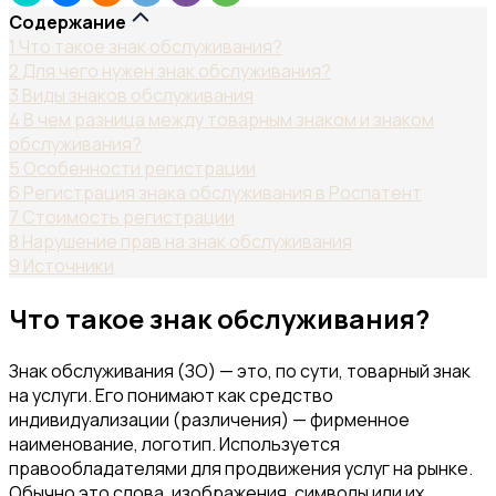
Содержание
1
Что такое знак обслуживания?
2
Для чего нужен знак обслуживания?
3
Виды знаков обслуживания
4
В чем разница между товарным знаком и знаком
обслуживания?
5
Особенности регистрации
6
Регистрация знака обслуживания в Роспатент
7
Стоимость регистрации
8
Нарушение прав на знак обслуживания
9
Источники
Что такое знак обслуживания?
Знак обслуживания (ЗО) — это, по сути, товарный знак
на услуги. Его понимают как средство
индивидуализации (различения) — фирменное
наименование, логотип. Используется
правообладателями для продвижения услуг на рынке.
Обычно это слова, изображения, символы или их