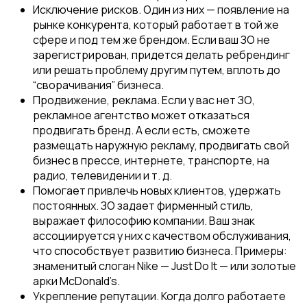
Исключение рисков. Один из них — появление на
рынке конкурента, который работает в той же
сфере и под тем же брендом. Если ваш ЗО не
зарегистрирован, придется делать ребрендинг
или решать проблему другим путем, вплоть до
“сворачивания” бизнеса.
Продвижение, реклама. Если у вас нет ЗО,
рекламное агентство может отказаться
продвигать бренд. А если есть, сможете
размещать наружную рекламу, продвигать свой
бизнес в прессе, интернете, транспорте, на
радио, телевидении и т. д.
Помогает привлечь новых клиентов, удержать
постоянных. ЗО задает фирменный стиль,
выражает философию компании. Ваш знак
ассоциируется у них с качеством обслуживания,
что способствует развитию бизнеса. Примеры:
знаменитый слоган Nike — Just Do It — или золотые
арки McDonald’s.
Укрепление репутации. Когда долго работаете