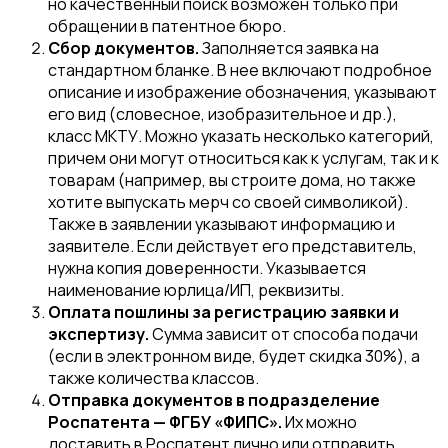
но качественный поиск возможен только при
обращении в патентное бюро.
Сбор документов.
Заполняется заявка на
стандартном бланке. В нее включают подробное
описание и изображение обозначения, указывают
его вид (словесное, изобразительное и др.),
класс МКТУ. Можно указать несколько категорий,
причем они могут относиться как к услугам, так и к
товарам (например, вы строите дома, но также
хотите выпускать мерч со своей символикой).
Также в заявлении указывают информацию и
заявителе. Если действует его представитель,
нужна копия доверенности. Указывается
наименование юрлица/ИП, реквизиты.
Оплата пошлины за регистрацию заявки и
экспертизу.
Сумма зависит от способа подачи
(если в электронном виде, будет скидка 30%), а
также количества классов.
Отправка документов в подразделение
Роспатента — ФГБУ «ФИПС».
Их можно
доставить в Роспатент лично или отправить