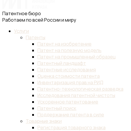
Патентное бюро
Работаем по всей России и миру
Услуги
Патенты
Патент на изобретение
Патент на полезную модель
Патент на промышленный образец
Патентный ландшафт
Патентные исследования
Оценка стоимости патента
Инвентаризация прав на РИД
Патентно-технологическая разведка
Исследования патентной чистоты
Ускоренное патентование
Патентный поиск
Поддержание патента в силе
Товарные знаки
Регистрация товарного знака