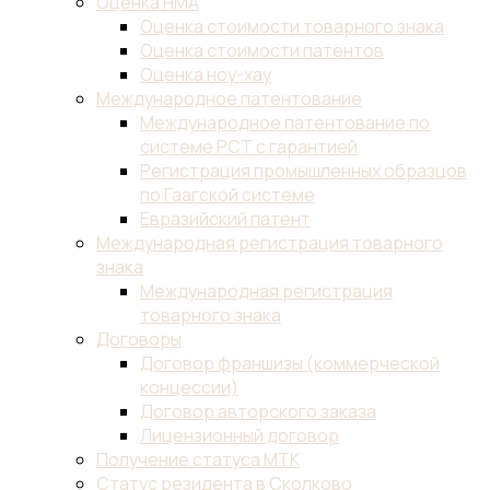
Оценка НМА
Оценка стоимости товарного знака
Оценка стоимости патентов
Оценка ноу-хау
Международное патентование
Международное патентование по
системе PCT с гарантией
Регистрация промышленных образцов
по Гаагской системе
Евразийский патент
Международная регистрация товарного
знака
Международная регистрация
товарного знака
Договоры
Договор франшизы (коммерческой
концессии)
Договор авторского заказа
Лицензионный договор
Получение статуса МТК
Статус резидента в Сколково