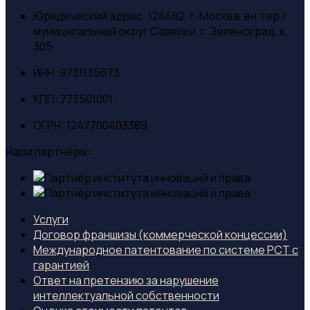
Юридический адрес:
124482, г. Москва, вн.тер.г.
муниципальный округ Савелки, г. Зеленоград, к.
305
ИНН:
9731135673
КПП:
773501001
ОГРН:
1247700403389
Наши партнёры:
Услуги
Договор франшизы (коммерческой концессии)
Международное патентование по системе PCT с
гарантией
Ответ на претензию за нарушение
интеллектуальной собственности