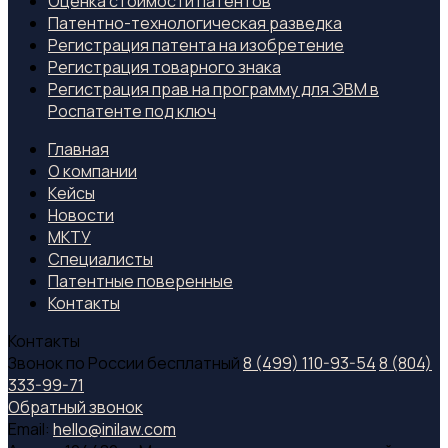
Оценка стоимости патентов
Патентно-технологическая разведка
Регистрация патента на изобретение
Регистрация товарного знака
Регистрация прав на программу для ЭВМ в
Роспатенте под ключ
Главная
О компании
Кейсы
Новости
МКТУ
Специалиcты
Патентные поверенные
Контакты
Контакты
Звонок по России бесплатный
8 (499) 110-93-54
8 (804)
333-99-71
Обратный звонок
Email:
hello@inilaw.com