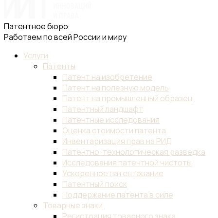
Патентное бюро
Работаем по всей России и миру
Услуги
Патенты
Патент на изобретение
Патент на полезную модель
Патент на промышленный образец
Патентный ландшафт
Патентные исследования
Оценка стоимости патента
Инвентаризация прав на РИД
Патентно-технологическая разведка
Исследования патентной чистоты
Ускоренное патентование
Патентный поиск
Поддержание патента в силе
Товарные знаки
Регистрация товарного знака