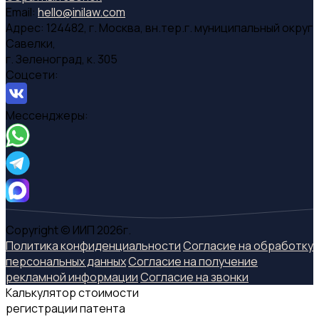
Email:
hello@inilaw.com
Адрес:
124482, г. Москва, вн.тер.г. муниципальный округ
Савелки,
г. Зеленоград, к. 305
Соцсети:
Мессенджеры:
Copyright © ИИП 2026г.
Политика конфиденциальности
Согласие на обработку
персональных данных
Согласие на получение
рекламной информации
Согласие на звонки
Калькулятор стоимости
регистрации патента