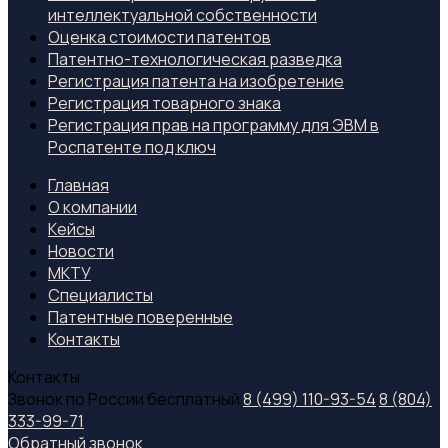
интеллектуальной собственности
Оценка стоимости патентов
Патентно-технологическая разведка
Регистрация патента на изобретение
Регистрация товарного знака
Регистрация прав на программу для ЭВМ в
Роспатенте под ключ
Главная
О компании
Кейсы
Новости
МКТУ
Специалиcты
Патентные поверенные
Контакты
Контакты
Звонок по России бесплатный
8 (499) 110-93-54
8 (804)
333-99-71
Обратный звонок