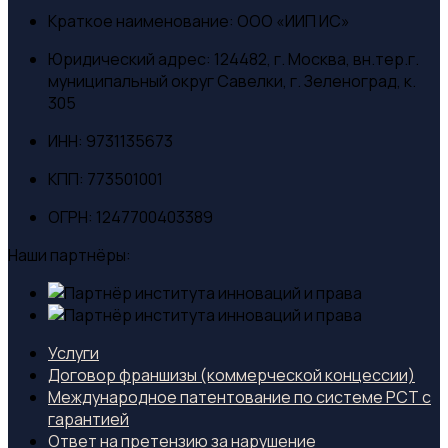
Краткое наименование:
ООО «ИИП ИС»
Юридический адрес:
124482, г. Москва, вн.тер.г.
муниципальный округ Савелки, г. Зеленоград, к.
305
ИНН:
9731135673
КПП:
773501001
ОГРН:
1247700403389
Наши партнёры:
Услуги
Договор франшизы (коммерческой концессии)
Международное патентование по системе PCT с
гарантией
Ответ на претензию за нарушение