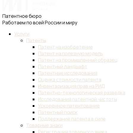
Патентное бюро
Работаем по всей России и миру
Услуги
Патенты
Патент на изобретение
Патент на полезную модель
Патент на промышленный образец
Патентный ландшафт
Патентные исследования
Оценка стоимости патента
Инвентаризация прав на РИД
Патентно-технологическая разведка
Исследования патентной чистоты
Ускоренное патентование
Патентный поиск
Поддержание патента в силе
Товарные знаки
Регистрация товарного знака