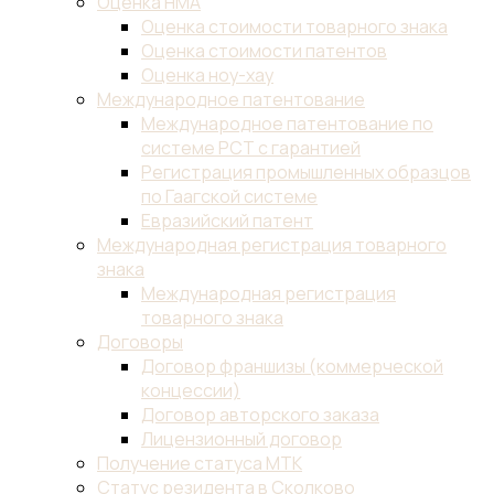
Оценка НМА
Оценка стоимости товарного знака
Оценка стоимости патентов
Оценка ноу-хау
Международное патентование
Международное патентование по
системе PCT с гарантией
Регистрация промышленных образцов
по Гаагской системе
Евразийский патент
Международная регистрация товарного
знака
Международная регистрация
товарного знака
Договоры
Договор франшизы (коммерческой
концессии)
Договор авторского заказа
Лицензионный договор
Получение статуса МТК
Статус резидента в Сколково