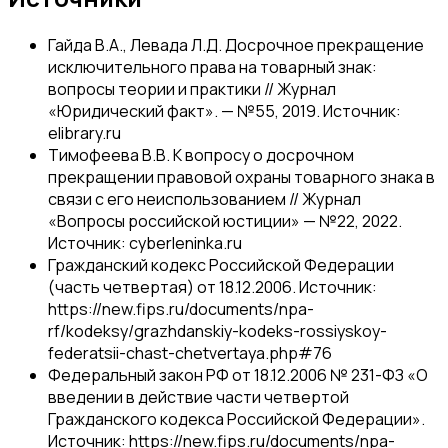
Гайда В.А., Левада Л.Д. Досрочное прекращение
исключительного права на товарный знак:
вопросы теории и практики // Журнал
«Юридический факт». — №55, 2019. Источник:
elibrary.ru
Тимофеева В.В. К вопросу о досрочном
прекращении правовой охраны товарного знака в
связи с его неиспользованием // Журнал
«Вопросы российской юстиции» — №22, 2022.
Источник: cyberleninka.ru
Гражданский кодекс Российской Федерации
(часть четвертая) от 18.12.2006. Источник:
https://new.fips.ru/documents/npa-
rf/kodeksy/grazhdanskiy-kodeks-rossiyskoy-
federatsii-chast-chetvertaya.php#76
Федеральный закон РФ от 18.12.2006 № 231-ФЗ «О
введении в действие части четвертой
Гражданского кодекса Российской Федерации».
Источник: https://new.fips.ru/documents/npa-