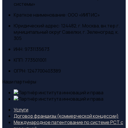
системы»
Краткое наименование:
ООО «ИИП ИС»
Юридический адрес:
124482, г. Москва, вн.тер.г.
муниципальный округ Савелки, г. Зеленоград, к.
305
ИНН:
9731135673
КПП:
773501001
ОГРН:
1247700403389
Наши партнёры:
Услуги
Договор франшизы (коммерческой концессии)
Международное патентование по системе PCT с