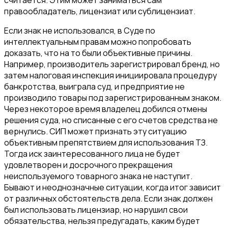
считается. Этим может заниматься сам
правообладатель, лицензиат или сублицензиат.
Если знак не использовался, в Суде по
интеллектуальным правам можно попробовать
доказать, что на то были объективные причины.
Например, производитель зарегистрировал бренд, но
затем налоговая инспекция инициировала процедуру
банкротства, выиграла суд, и предприятие не
производило товары под зарегистрированным знаком.
Через некоторое время владелец добился отмены
решения суда, но списанные с его счетов средства не
вернулись. СИП может признать эту ситуацию
объективным препятствием для использования ТЗ.
Тогда иск заинтересованного лица не будет
удовлетворен и досрочного прекращения
неиспользуемого товарного знака не наступит.
Бывают и неоднозначные ситуации, когда итог зависит
от различных обстоятельств дела. Если знак должен
был использовать лицензиар, но нарушил свои
обязательства, нельзя предугадать, каким будет