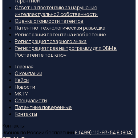
гарантией
Ответ на претензию за нарушение
интеллектуальной собственности
Оценка стоимости патентов
Патентно-технологическая разведка
Регистрация патента на изобретение
Регистрация товарного знака
Регистрация прав на программу для ЭВМ в
Роспатенте под ключ
Главная
О компании
Кейсы
Новости
МКТУ
Специалиcты
Патентные поверенные
Контакты
Контакты
Звонок по России бесплатный
8 (499) 110-93-54
8 (804)