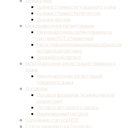
Оценка НМА
Оценка стоимости товарного знака
Оценка стоимости патентов
Оценка ноу-хау
Международное патентование
Международное патентование по
системе PCT с гарантией
Регистрация промышленных образцов
по Гаагской системе
Евразийский патент
Международная регистрация товарного
знака
Международная регистрация
товарного знака
Договоры
Договор франшизы (коммерческой
концессии)
Договор авторского заказа
Лицензионный договор
Получение статуса МТК
Статус резидента в Сколково