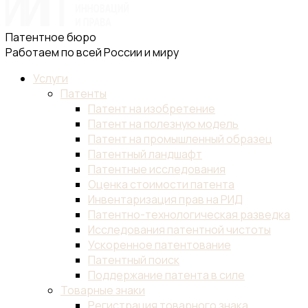
Патентное бюро
Работаем по всей России и миру
Услуги
Патенты
Патент на изобретение
Патент на полезную модель
Патент на промышленный образец
Патентный ландшафт
Патентные исследования
Оценка стоимости патента
Инвентаризация прав на РИД
Патентно-технологическая разведка
Исследования патентной чистоты
Ускоренное патентование
Патентный поиск
Поддержание патента в силе
Товарные знаки
Регистрация товарного знака