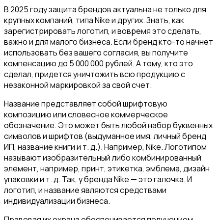
В 2025 году защита брендов актуальна не только для
крупных компаний, типа Nike и других. Знать, как
зарегистрировать логотип, и вовремя это сделать,
важно и для малого бизнеса. Если бренд кто-то начнет
использовать без вашего согласия, вы получите
компенсацию до 5 000 000 рублей. А тому, кто это
сделал, придется уничтожить всю продукцию с
незаконной маркировкой за свой счет.
Название представляет собой шрифтовую
композицию или словесное коммерческое
обозначение. Это может быть любой набор буквенных
символов и шрифтов (выдуманное имя, личный бренд
ИП, название книги и т. д.). Например, Nike. Логотипом
называют изобразительный либо комбинированный
элемент, например, принт, этикетка, эмблема, дизайн
упаковки и т. д. Так, у бренда Nike — это галочка. И
логотип, и название являются средствами
индивидуализации бизнеса.
Правовая их охрана обеспечивается получением