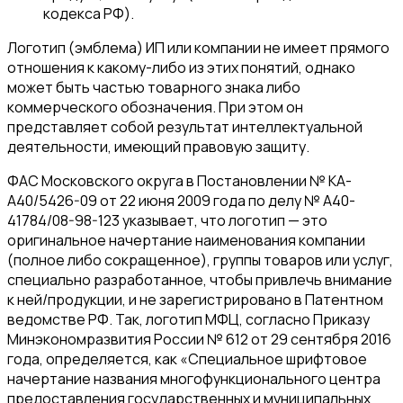
кодекса РФ).
Логотип (эмблема) ИП или компании не имеет прямого
отношения к какому-либо из этих понятий, однако
может быть частью товарного знака либо
коммерческого обозначения. При этом он
представляет собой результат интеллектуальной
деятельности, имеющий правовую защиту.
ФАС Московского округа в Постановлении № КА-
А40/5426-09 от 22 июня 2009 года по делу № А40-
41784/08-98-123 указывает, что логотип — это
оригинальное начертание наименования компании
(полное либо сокращенное), группы товаров или услуг,
специально разработанное, чтобы привлечь внимание
к ней/продукции, и не зарегистрировано в Патентном
ведомстве РФ. Так, логотип МФЦ, согласно Приказу
Минэкономразвития России № 612 от 29 сентября 2016
года, определяется, как «Специальное шрифтовое
начертание названия многофункционального центра
предоставления государственных и муниципальных