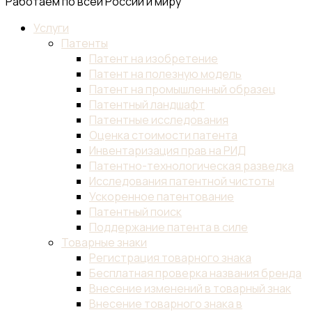
Работаем по всей России и миру
Услуги
Патенты
Патент на изобретение
Патент на полезную модель
Патент на промышленный образец
Патентный ландшафт
Патентные исследования
Оценка стоимости патента
Инвентаризация прав на РИД
Патентно-технологическая разведка
Исследования патентной чистоты
Ускоренное патентование
Патентный поиск
Поддержание патента в силе
Товарные знаки
Регистрация товарного знака
Бесплатная проверка названия бренда
Внесение изменений в товарный знак
Внесение товарного знака в