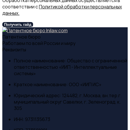
Обработка персональных данных осуществляется в
соответствии с
Политикой обработки персональных
данных.
Получить гайд
Патентное бюро
Работаем по всей России и миру
Реквизиты
Полное наименование:
Общество с ограниченной
ответственностью «ИИП - Интеллектуальные
системы»
Краткое наименование:
ООО «ИИП ИС»
Юридический адрес:
124482, г. Москва, вн.тер.г.
муниципальный округ Савелки, г. Зеленоград, к.
305
ИНН:
9731135673