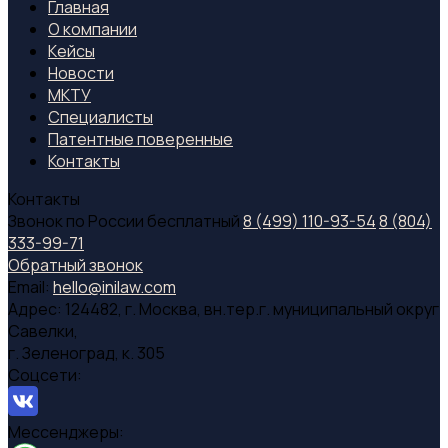
Главная
О компании
Кейсы
Новости
МКТУ
Специалиcты
Патентные поверенные
Контакты
Контакты
Звонок по России бесплатный
8 (499) 110-93-54
8 (804)
333-99-71
Обратный звонок
Email:
hello@inilaw.com
Адрес:
124482, г. Москва, вн.тер.г. муниципальный округ
Савелки,
г. Зеленоград, к. 305
Соцсети:
Мессенджеры: