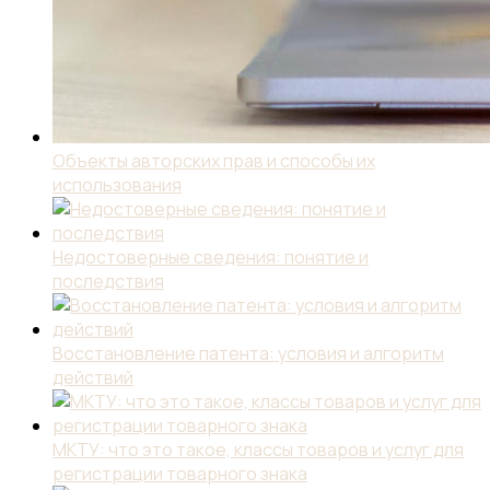
Объекты авторских прав и способы их
использования
Недостоверные сведения: понятие и
последствия
Восстановление патента: условия и алгоритм
действий
МКТУ: что это такое, классы товаров и услуг для
регистрации товарного знака