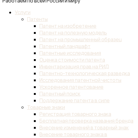
Работаем по всей России и миру
Услуги
Патенты
Патент на изобретение
Патент на полезную модель
Патент на промышленный образец
Патентный ландшафт
Патентные исследования
Оценка стоимости патента
Инвентаризация прав на РИД
Патентно-технологическая разведка
Исследования патентной чистоты
Ускоренное патентование
Патентный поиск
Поддержание патента в силе
Товарные знаки
Регистрация товарного знака
Бесплатная проверка названия бренда
Внесение изменений в товарный знак
Внесение товарного знака в