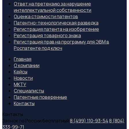
Ответ на претензию за нарушение
интеллектуальной собственности
Оценка стоимости патентов
Патентно-технологическая разведка
Регистрация патента на изобретение
Регистрация товарного знака
Регистрация прав на программу для ЭВМ в
Роспатенте под ключ
Главная
О компании
Кейсы
Новости
МКТУ
Специалиcты
Патентные поверенные
Контакты
Контакты
Звонок по России бесплатный
8 (499) 110-93-54
8 (804)
333-99-71