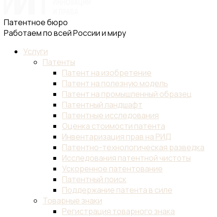
Патентное бюро
Работаем по всей России и миру
Услуги
Патенты
Патент на изобретение
Патент на полезную модель
Патент на промышленный образец
Патентный ландшафт
Патентные исследования
Оценка стоимости патента
Инвентаризация прав на РИД
Патентно-технологическая разведка
Исследования патентной чистоты
Ускоренное патентование
Патентный поиск
Поддержание патента в силе
Товарные знаки
Регистрация товарного знака