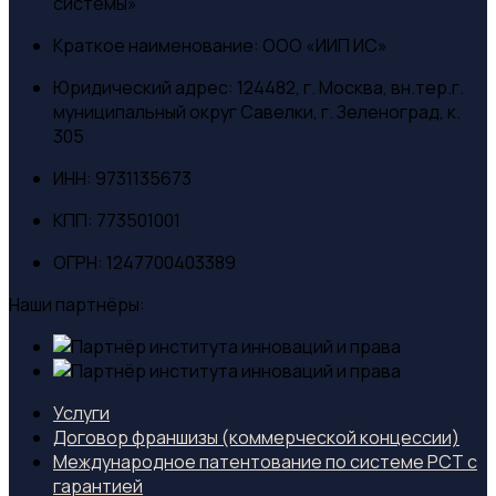
системы»
Краткое наименование:
ООО «ИИП ИС»
Юридический адрес:
124482, г. Москва, вн.тер.г.
муниципальный округ Савелки, г. Зеленоград, к.
305
ИНН:
9731135673
КПП:
773501001
ОГРН:
1247700403389
Наши партнёры:
Услуги
Договор франшизы (коммерческой концессии)
Международное патентование по системе PCT с
гарантией