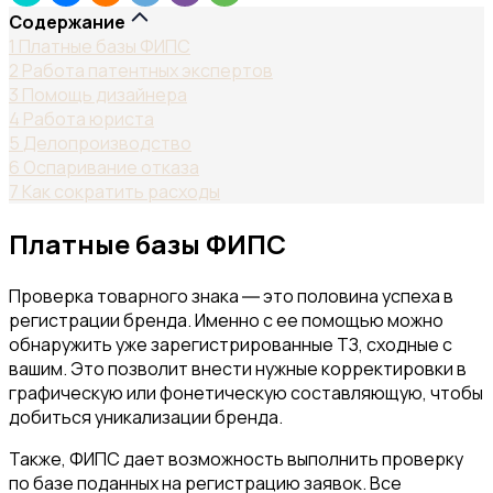
Содержание
1
Платные базы ФИПС
2
Работа патентных экспертов
3
Помощь дизайнера
4
Работа юриста
5
Делопроизводство
6
Оспаривание отказа
7
Как сократить расходы
Платные базы ФИПС
Проверка товарного знака ― это половина успеха в
регистрации бренда. Именно с ее помощью можно
обнаружить уже зарегистрированные ТЗ, сходные с
вашим. Это позволит внести нужные корректировки в
графическую или фонетическую составляющую, чтобы
добиться уникализации бренда.
Также, ФИПС дает возможность выполнить проверку
по базе поданных на регистрацию заявок. Все