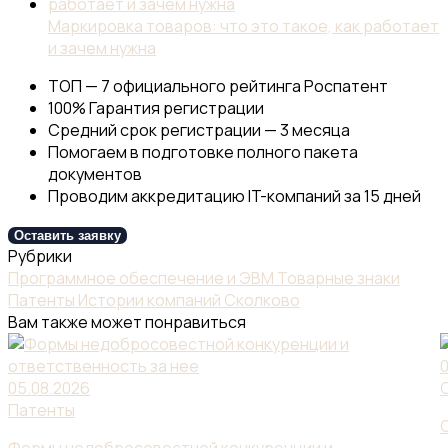
Маркировка товаров: что это такое, как работает
и зачем нужна
ТОП — 7 официального рейтинга Роспатент
100% Гарантия регистрации
Средний срок регистрации — 3 месяца
Помогаем в подготовке полного пакета
документов
Проводим аккредитацию IT-компаний за 15 дней
Оставить заявку
Рубрики
Программное обеспечение и ЭВМ
Товарные знаки
Патенты
Истории компаний
Сколково
Вам также может понравиться
05.08.2026
Патенты
Формы недобросовестной конкуренции и