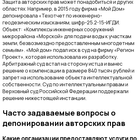
Защита авторских прав может понадобиться и других
областях. Например, в 2015 году фирма «Мой Дом»
депонировала «Техотчет по инженерно-
геодезическим изысканиям, шифр-25.2-15-ИГДИ.
Объект: «Комплексы инженерных сооружений
микрорайона «Морской» для подачи воды к участкам
земли, безвозмездно предоставленным многодетным
семьям». «Мой дом» подал иск в суд на фирму «Регион
Проект», которая использовала их разработку.
Арбитражный суд встал на сторону истца и вынес
решение о компенсации в размере 840 тысяч рублей и
запрет на использование объекта интеллектуальной
собственности. Суд по интеллектуальным правам и
Верховный суд Российской Федерации поддержали
решение нижестоящей инстанции.
Часто задаваемые вопросы о
депонировании авторских прав
Какие организации предоставляют услуги по