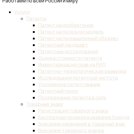
Работаем по всей России и миру
Услуги
Патенты
Патент на изобретение
Патент на полезную модель
Патент на промышленный образец
Патентный ландшафт
Патентные исследования
Оценка стоимости патента
Инвентаризация прав на РИД
Патентно-технологическая разведка
Исследования патентной чистоты
Ускоренное патентование
Патентный поиск
Поддержание патента в силе
Товарные знаки
Регистрация товарного знака
Бесплатная проверка названия бренда
Внесение изменений в товарный знак
Внесение товарного знака в