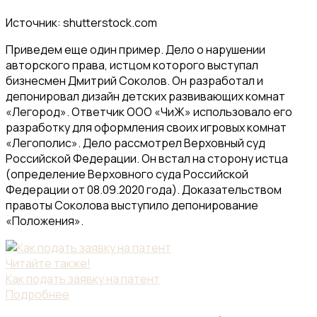
Источник: shutterstock.com
Приведем еще один пример. Дело о нарушении
авторского права, истцом которого выступал
бизнесмен Дмитрий Соколов. Он разработал и
депонировал дизайн детских развивающих комнат
«Легород». Ответчик ООО «ЧиЖ» использовало его
разработку для оформления своих игровых комнат
«Легополис». Дело рассмотрел Верховный суд
Российской Федерации. Он встал на сторону истца
(определение Верховного суда Российской
Федерации от 08.09.2020 года). Доказательством
правоты Соколова выступило депонирование
«Положения».
Читайте также!
Как подать заявку на патент
Подробнее