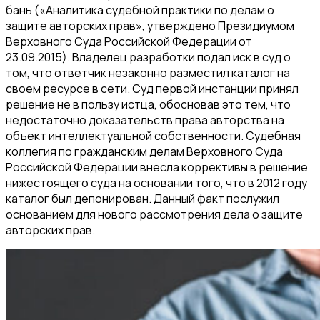
бань («Аналитика судебной практики по делам о
защите авторских прав», утверждено Президиумом
Верховного Суда Российской Федерации от
23.09.2015). Владелец разработки подал иск в суд о
том, что ответчик незаконно разместил каталог на
своем ресурсе в сети. Суд первой инстанции принял
решение не в пользу истца, обосновав это тем, что
недостаточно доказательств права авторства на
объект интеллектуальной собственности. Судебная
коллегия по гражданским делам Верховного Суда
Российской Федерации внесла коррективы в решение
нижестоящего суда на основании того, что в 2012 году
каталог был депонирован. Данный факт послужил
основанием для нового рассмотрения дела о защите
авторских прав.