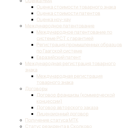
Оценка НМА
Оценка стоимости товарного знака
Оценка стоимости патентов
Оценка ноу-хау
Международное патентование
Международное патентование по
системе PCT с гарантией
Регистрация промышленных образцов
по Гаагской системе
Евразийский патент
Международная регистрация товарного
знака
Международная регистрация
товарного знака
Договоры
Договор франшизы (коммерческой
концессии)
Договор авторского заказа
Лицензионный договор
Получение статуса МТК
Статус резидента в Сколково