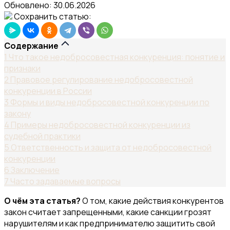
Обновлено:
30.06.2026
Сохранить статью:
Содержание
1
Что такое недобросовестная конкуренция: понятие и
признаки
2
Правовое регулирование недобросовестной
конкуренции в России
3
Формы и виды недобросовестной конкуренции по
закону
4
Примеры недобросовестной конкуренции из
судебной практики
5
Ответственность и защита от недобросовестной
конкуренции
6
Заключение
7
Часто задаваемые вопросы
О чём эта статья?
О том, какие действия конкурентов
закон считает запрещенными, какие санкции грозят
нарушителям и как предпринимателю защитить свой