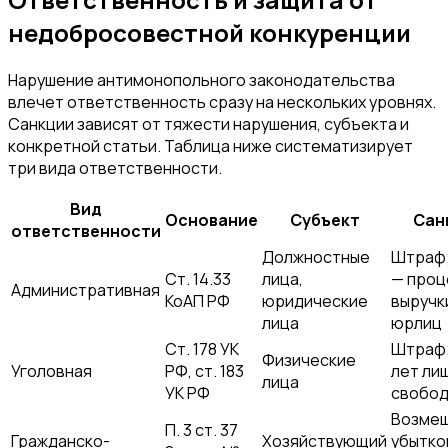
недобросовестной конкуренции
Нарушение антимонопольного законодательства
влечет ответственность сразу на нескольких уровнях.
Санкции зависят от тяжести нарушения, субъекта и
конкретной статьи. Таблица ниже систематизирует
три вида ответственности.
Вид
Основание
Субъект
Сан
ответственности
Должностные
Штраф; 
Ст. 14.33
лица,
— проц
Административная
КоАП РФ
юридические
выручк
лица
юрлиц
Ст. 178 УК
Штраф;
Физические
Уголовная
РФ, ст. 183
лет ли
лица
УК РФ
свобо
Возме
П. 3 ст. 37
Гражданско-
Хозяйствующий
убытко