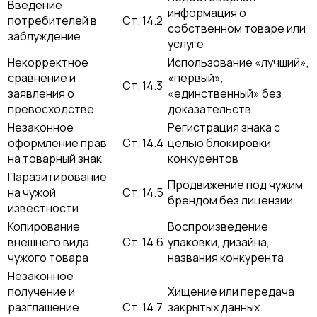
Введение
информация о
потребителей в
Ст. 14.2
собственном товаре или
заблуждение
услуге
Некорректное
Использование «лучший»,
сравнение и
«первый»,
Ст. 14.3
заявления о
«единственный» без
превосходстве
доказательств
Незаконное
Регистрация знака с
оформление прав
Ст. 14.4
целью блокировки
на товарный знак
конкурентов
Паразитирование
Продвижение под чужим
на чужой
Ст. 14.5
брендом без лицензии
известности
Копирование
Воспроизведение
внешнего вида
Ст. 14.6
упаковки, дизайна,
чужого товара
названия конкурента
Незаконное
получение и
Хищение или передача
разглашение
Ст. 14.7
закрытых данных