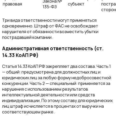
Закона №
правовая
субъект
постра
135-ФЗ
сторо
Три вида ответственности могут применяться
одновременно. Штраф от ФАС не освобождает
нарушителя от обязанности возместить убытки
пострадавшей компании.
Административная ответственность (ст.
14.33 КоАП РФ)
Статья 14.33 КоАП РФ закрепляет два состава. Часть 1
— общий: предусмотрена для должностных лиц и
юридических лиц за любую форму недобросовестной
конкуренции. Часть 2 — специальный: применяется за
нарушения с использованием результатов
интеллектуальной деятельности или средств
индивидуализации. По этому составу для юридических
лиц штраф исчисляется в процентах от выручки на
соответствующем рынке.