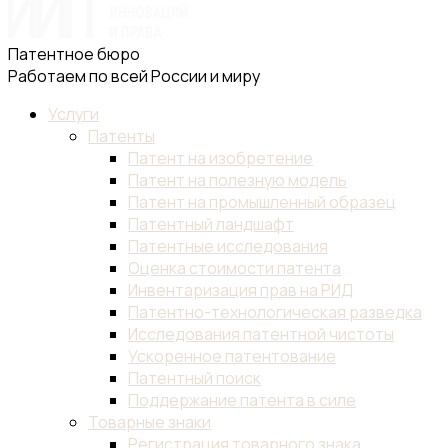
Патентное бюро
Работаем по всей России и миру
Услуги
Патенты
Патент на изобретение
Патент на полезную модель
Патент на промышленный образец
Патентный ландшафт
Патентные исследования
Оценка стоимости патента
Инвентаризация прав на РИД
Патентно-технологическая разведка
Исследования патентной чистоты
Ускоренное патентование
Патентный поиск
Поддержание патента в силе
Товарные знаки
Регистрация товарного знака