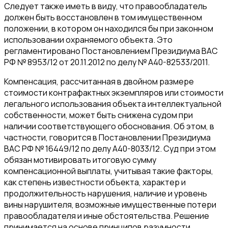
Следует также иметь в виду, что правообладатель
должен быть восстановлен в том имущественном
положении, в котором он находился бы при законном
использовании охраняемого объекта. Это
регламентировано Постановлением Президиума ВАС
РФ № 8953/12 от 20.11.2012 по делу № А40-82533/2011.
Компенсация, рассчитанная в двойном размере
стоимости контрафактных экземпляров или стоимости
легального использования объекта интеллектуальной
собственности, может быть снижена судом при
наличии соответствующего обоснования. Об этом, в
частности, говорится в Постановлении Президиума
ВАС РФ № 16449/12 по делу А40-8033/12. Суд при этом
обязан мотивировать итоговую сумму
компенсационной выплаты, учитывая такие факторы,
как степень известности объекта, характер и
продолжительность нарушения, наличие и уровень
вины нарушителя, возможные имущественные потери
правообладателя и иные обстоятельства. Решение
принимается на основе принципов разумности,