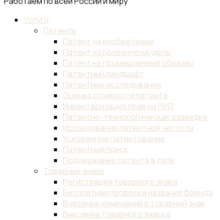
Работаем по всей России и миру
Услуги
Патенты
Патент на изобретение
Патент на полезную модель
Патент на промышленный образец
Патентный ландшафт
Патентные исследования
Оценка стоимости патента
Инвентаризация прав на РИД
Патентно-технологическая разведка
Исследования патентной чистоты
Ускоренное патентование
Патентный поиск
Поддержание патента в силе
Товарные знаки
Регистрация товарного знака
Бесплатная проверка названия бренда
Внесение изменений в товарный знак
Внесение товарного знака в