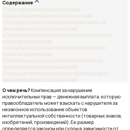
Содержание
1
Понятие исключительного права
2
Виды нарушений исключительных прав
3
Когда и кто может взыскать компенсацию за
нарушение исключительных прав
4
Порядок взыскания компенсации за нарушение
исключительных прав
5
Методы расчета компенсации за нарушение
исключительных прав
6
Проблемы расчета судами компенсации за
нарушение исключительных прав
7
Часто задаваемые вопросы о компенсации за
нарушение исключительных прав
О чем речь?
Компенсация за нарушение
исключительных прав — денежная выплата, которую
правообладатель может взыскать с нарушителя за
незаконное использование объектов
интеллектуальной собственности (товарных знаков,
изобретений, произведений). Ее размер
определяется законом или судом в зависимости от