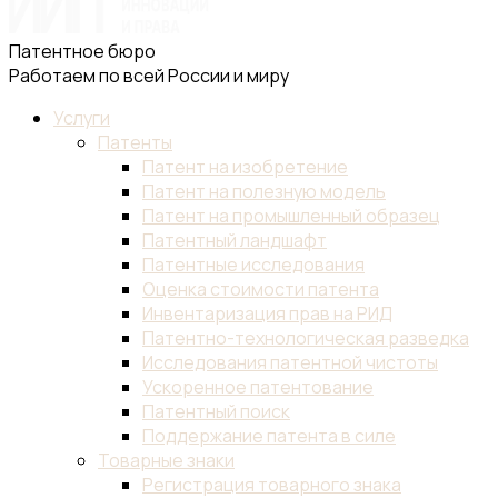
Патентное бюро
Работаем по всей России и миру
Услуги
Патенты
Патент на изобретение
Патент на полезную модель
Патент на промышленный образец
Патентный ландшафт
Патентные исследования
Оценка стоимости патента
Инвентаризация прав на РИД
Патентно-технологическая разведка
Исследования патентной чистоты
Ускоренное патентование
Патентный поиск
Поддержание патента в силе
Товарные знаки
Регистрация товарного знака