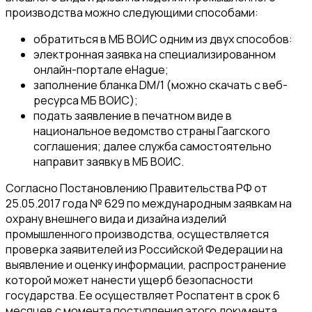
производства можно следующими способами:
обратиться в МБ ВОИС одним из двух способов:
электронная заявка на специализированном
онлайн-портале eHague;
заполнение бланка DM/1 (можно скачать с веб-
ресурса МБ ВОИС);
подать заявление в печатном виде в
национальное ведомство страны Гаагского
соглашения; далее служба самостоятельно
направит заявку в МБ ВОИС.
Согласно Постановлению Правительства РФ от
25.05.2017 года № 629 по международным заявкам на
охрану внешнего вида и дизайна изделий
промышленного производства, осуществляется
проверка заявителей из Российской Федерации на
выявление и оценку информации, распространение
которой может нанести ущерб безопасности
государства. Ее осуществляет Роспатент в срок 6
месяцев с момента поступления этого документа.