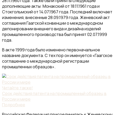
28.11.1960 года. Также были приняты следующие
дополняющие акты: Монакский от 18.11.1961 года и
Стокгольмский от 14.07.1967 года. Последний включает
изменения, внесенные 28.09.1979 года. Женевский акт
соглашения Гаагской конвенции о международном
депонировании внешнего вида и дизайна изделий
промышленного производства был принят 02.07.1999
года.
В акте 1999 года было изменено первоначальное
название документа. С тех пор он именуется «Гаагское
соглашение о международной регистрации
промышленных образцов».
Читайте также!
Срок действия патента на промышленный образец в
России и мире
Подробнее
Российская Федерация присоединилась к Женевскому