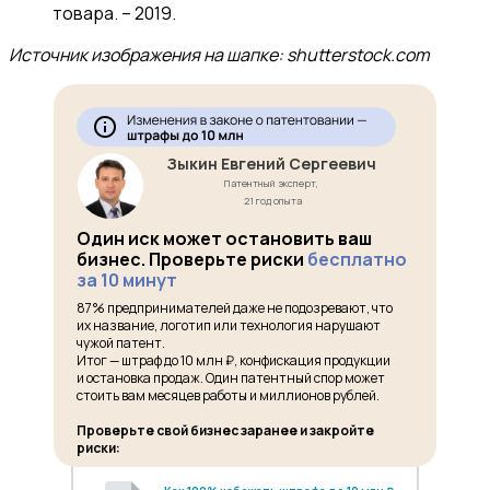
товара. – 2019.
Источник изображения на шапке: shutterstock.com
Зыкин Евгений Сергеевич
Патентный эксперт,
21 год опыта
Один иск может остановить ваш
бизнес. Проверьте риски
бесплатно
за 10 минут
87% предпринимателей даже не подозревают, что
их название, логотип или технология нарушают
чужой патент.
Итог — штраф до 10 млн ₽, конфискация продукции
и остановка продаж. Один патентный спор может
стоить вам месяцев работы и миллионов рублей.
Проверьте свой бизнес заранее и закройте
риски: