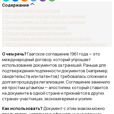
Содержание
1
Что такое Гаагская система
2
История принятия Гаагского соглашения
3
Подача заявки по Гаагскому соглашению
4
Основные требования к заявке
5
Процедура рассмотрения заявки
6
Управление международной регистрацией
7
Часто задаваемые вопросы о Гаагском соглашении
О чем речь?
Гаагское соглашение 1961 года — это
международный договор, который упрощает
использование документов за границей. Раньше для
подтверждения подлинности документов (например,
свидетельств или патентов) требовалась сложная и
долгая процедура легализации. Соглашение заменило
её простым штампом — апостилем, который ставится
на документе в одной стране и признаётся в других
странах-участницах, экономя время и усилия.
Как использовать?
Документ с этим знаком можно
предъявлять напрямую в официальные инстанции