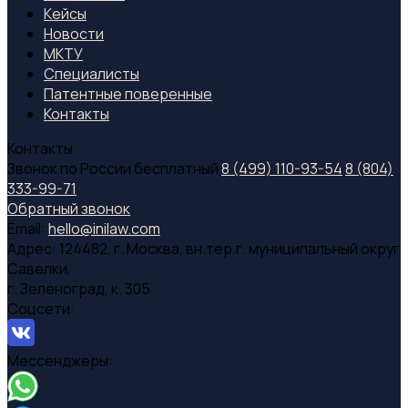
Кейсы
Новости
МКТУ
Специалиcты
Патентные поверенные
Контакты
Контакты
Звонок по России бесплатный
8 (499) 110-93-54
8 (804)
333-99-71
Обратный звонок
Email:
hello@inilaw.com
Адрес:
124482, г. Москва, вн.тер.г. муниципальный округ
Савелки,
г. Зеленоград, к. 305
Соцсети:
Мессенджеры: