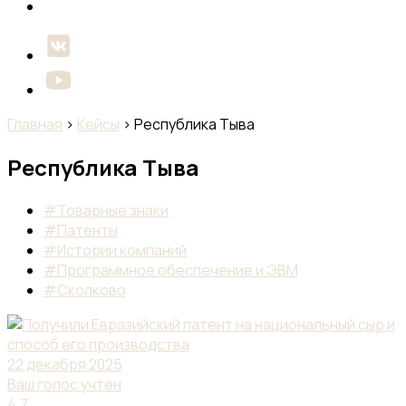
Главная
›
Кейсы
›
Республика Тыва
Республика Тыва
#Товарные знаки
#Патенты
#Истории компаний
#Программное обеспечение и ЭВМ
#Сколково
22 декабря 2025
Ваш голос учтен
4.7