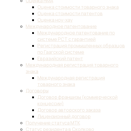
Оценка НМА
Оценка стоимости товарного знака
Оценка стоимости патентов
Оценка ноу-хау
Международное патентование
Международное патентование по
системе PCT с гарантией
Регистрация промышленных образцов
по Гаагской системе
Евразийский патент
Международная регистрация товарного
знака
Международная регистрация
товарного знака
Договоры
Договор франшизы (коммерческой
концессии)
Договор авторского заказа
Лицензионный договор
Получение статуса МТК
Статус резидента в Сколково