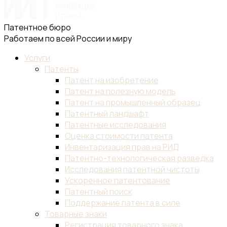
Патентное бюро
Работаем по всей России и миру
Услуги
Патенты
Патент на изобретение
Патент на полезную модель
Патент на промышленный образец
Патентный ландшафт
Патентные исследования
Оценка стоимости патента
Инвентаризация прав на РИД
Патентно-технологическая разведка
Исследования патентной чистоты
Ускоренное патентование
Патентный поиск
Поддержание патента в силе
Товарные знаки
Регистрация товарного знака