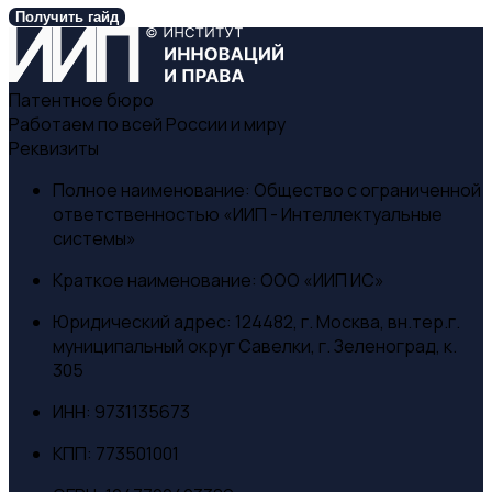
Получить гайд
Патентное бюро
Работаем по всей России и миру
Реквизиты
Полное наименование:
Общество с ограниченной
ответственностью «ИИП - Интеллектуальные
системы»
Краткое наименование:
ООО «ИИП ИС»
Юридический адрес:
124482, г. Москва, вн.тер.г.
муниципальный округ Савелки, г. Зеленоград, к.
305
ИНН:
9731135673
КПП:
773501001