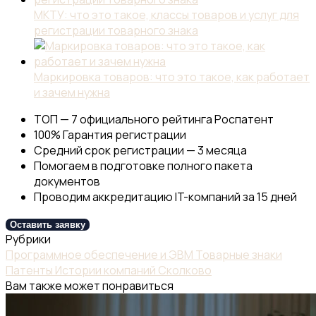
МКТУ: что это такое, классы товаров и услуг для
регистрации товарного знака
Маркировка товаров: что это такое, как работает
и зачем нужна
ТОП — 7 официального рейтинга Роспатент
100% Гарантия регистрации
Средний срок регистрации — 3 месяца
Помогаем в подготовке полного пакета
документов
Проводим аккредитацию IT-компаний за 15 дней
Оставить заявку
Рубрики
Программное обеспечение и ЭВМ
Товарные знаки
Патенты
Истории компаний
Сколково
Вам также может понравиться