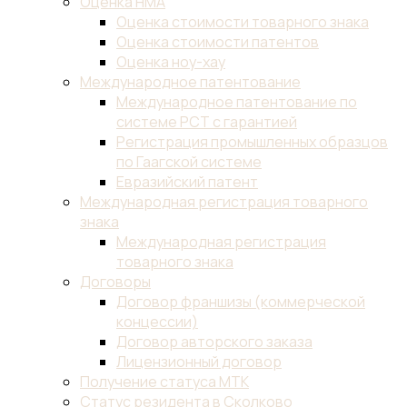
Оценка НМА
Оценка стоимости товарного знака
Оценка стоимости патентов
Оценка ноу-хау
Международное патентование
Международное патентование по
системе PCT с гарантией
Регистрация промышленных образцов
по Гаагской системе
Евразийский патент
Международная регистрация товарного
знака
Международная регистрация
товарного знака
Договоры
Договор франшизы (коммерческой
концессии)
Договор авторского заказа
Лицензионный договор
Получение статуса МТК
Статус резидента в Сколково