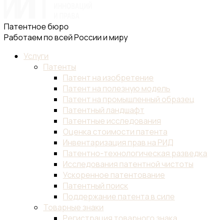
Патентное бюро
Работаем по всей России и миру
Услуги
Патенты
Патент на изобретение
Патент на полезную модель
Патент на промышленный образец
Патентный ландшафт
Патентные исследования
Оценка стоимости патента
Инвентаризация прав на РИД
Патентно-технологическая разведка
Исследования патентной чистоты
Ускоренное патентование
Патентный поиск
Поддержание патента в силе
Товарные знаки
Регистрация товарного знака