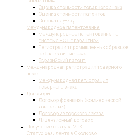
названия
бренда
Внесение
изменений
в
товарный
знак
Внесение
товарного
знака
в
таможенный
реестр
(ТРОИС)
Коллективный
товарный
знак
Общеизвестный
товарный
знак
Отчуждение