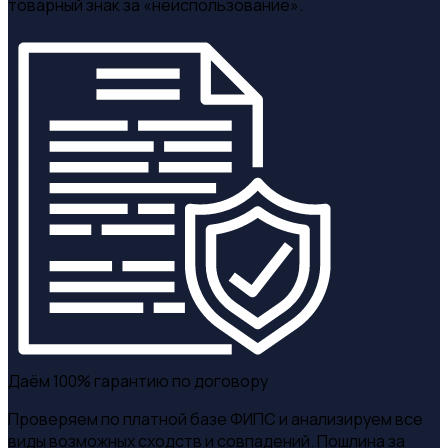
Макс
Луцковский
Основатель
и