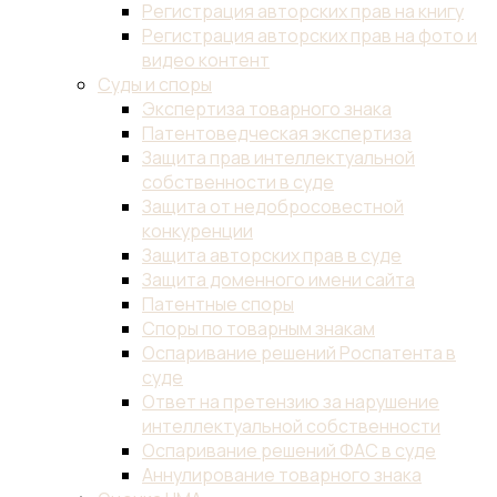
технологическая
разведка
Исследования
патентной
чистоты
Ускоренное
патентование
Патентный
поиск
Поддержание
патента
в
силе
Товарные
знаки
Регистрация
товарного
знака
Бесплатная
проверка