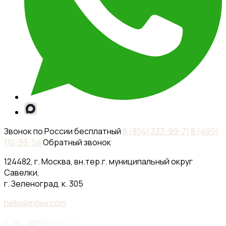
333-
99-
71
8
(499)
110-
93-
54
Обратный
звонок
124482,
г.
Москва,
вн.тер.г.
муниципальный
округ
Савелки,
г.
Зеленоград,