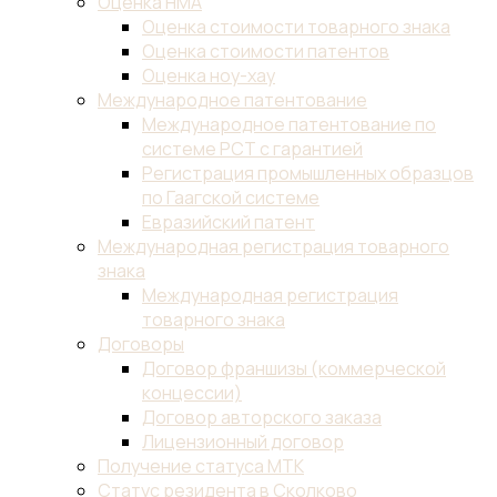
Оценка НМА
Оценка стоимости товарного знака
Оценка стоимости патентов
Оценка ноу-хау
Международное патентование
Международное патентование по
системе PCT с гарантией
Регистрация промышленных образцов
по Гаагской системе
Евразийский патент
Международная регистрация товарного
знака
Международная регистрация
товарного знака
Договоры
Договор франшизы (коммерческой
концессии)
Договор авторского заказа
Лицензионный договор
Получение статуса МТК
Статус резидента в Сколково