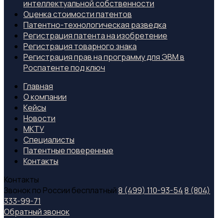
интеллектуальной собственности
Оценка стоимости патентов
Патентно-технологическая разведка
Регистрация патента на изобретение
Регистрация товарного знака
Регистрация прав на программу для ЭВМ в
Роспатенте под ключ
Главная
О компании
Кейсы
Новости
МКТУ
Специалиcты
Патентные поверенные
Контакты
Контакты
Звонок по России бесплатный
8 (499) 110-93-54
8 (804)
333-99-71
Обратный звонок