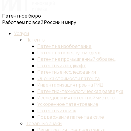
Патентное бюро
Работаем по всей России и миру
Услуги
Патенты
Патент на изобретение
Патент на полезную модель
Патент на промышленный образец
Патентный ландшафт
Патентные исследования
Оценка стоимости патента
Инвентаризация прав на РИД
Патентно-технологическая разведка
Исследования патентной чистоты
Ускоренное патентование
Патентный поиск
Поддержание патента в силе
Товарные знаки
Регистрация товарного знака