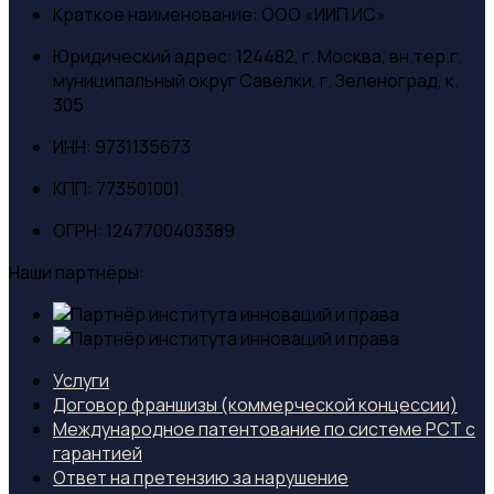
Краткое наименование:
ООО «ИИП ИС»
Юридический адрес:
124482, г. Москва, вн.тер.г.
муниципальный округ Савелки, г. Зеленоград, к.
305
ИНН:
9731135673
КПП:
773501001
ОГРН:
1247700403389
Наши партнёры:
Услуги
Договор франшизы (коммерческой концессии)
Международное патентование по системе PCT с
гарантией
Ответ на претензию за нарушение