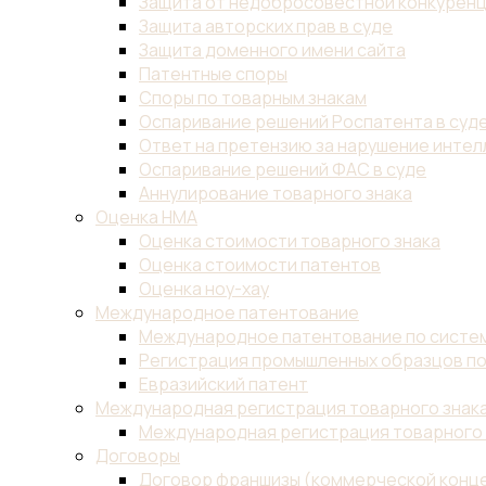
Защита от недобросовестной конкурен
Защита авторских прав в суде
Защита доменного имени сайта
Патентные споры
Споры по товарным знакам
Оспаривание решений Роспатента в суд
Ответ на претензию за нарушение инте
Оспаривание решений ФАС в суде
Аннулирование товарного знака
Оценка НМА
Оценка стоимости товарного знака
Оценка стоимости патентов
Оценка ноу-хау
Международное патентование
Международное патентование по систем
Регистрация промышленных образцов по
Евразийский патент
Международная регистрация товарного знак
Международная регистрация товарного 
Договоры
Договор франшизы (коммерческой конц