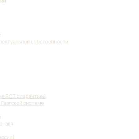
ции
е
ллектуальной собственности
е PCT с гарантией
 Гаагской системе
а
знака
ессии)