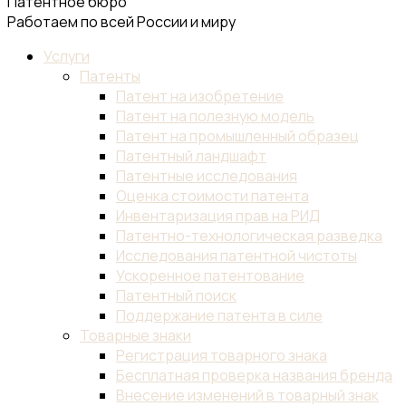
Патентное бюро
Работаем по всей России и миру
Услуги
Патенты
Патент на изобретение
Патент на полезную модель
Патент на промышленный образец
Патентный ландшафт
Патентные исследования
Оценка стоимости патента
Инвентаризация прав на РИД
Патентно-технологическая разведка
Исследования патентной чистоты
Ускоренное патентование
Патентный поиск
Поддержание патента в силе
Товарные знаки
Регистрация товарного знака
Бесплатная проверка названия бренда
Внесение изменений в товарный знак