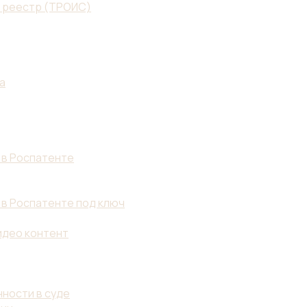
й реестр (ТРОИС)
а
 в Роспатенте
 в Роспатенте под ключ
идео контент
ности в суде