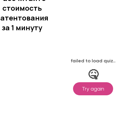
стоимость
патентования
за 1 минуту