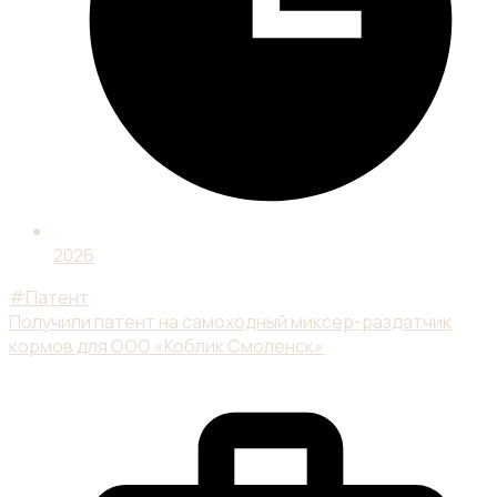
2026
#Патент
Получили патент на самоходный миксер-раздатчик
кормов для ООО «Коблик Смоленск»