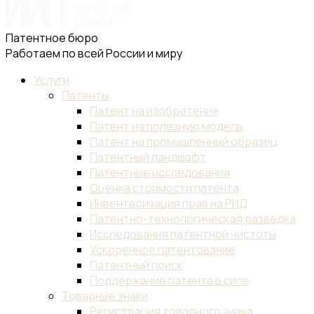
Патентное бюро
Работаем по всей России и миру
Услуги
Патенты
Патент на изобретение
Патент на полезную модель
Патент на промышленный образец
Патентный ландшафт
Патентные исследования
Оценка стоимости патента
Инвентаризация прав на РИД
Патентно-технологическая разведка
Исследования патентной чистоты
Ускоренное патентование
Патентный поиск
Поддержание патента в силе
Товарные знаки
Регистрация товарного знака