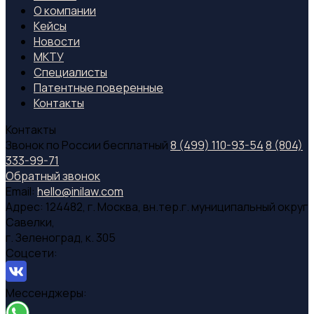
О компании
Кейсы
Новости
МКТУ
Специалиcты
Патентные поверенные
Контакты
Контакты
Звонок по России бесплатный
8 (499) 110-93-54
8 (804)
333-99-71
Обратный звонок
Email:
hello@inilaw.com
Адрес:
124482, г. Москва, вн.тер.г. муниципальный округ
Савелки,
г. Зеленоград, к. 305
Соцсети:
Мессенджеры: