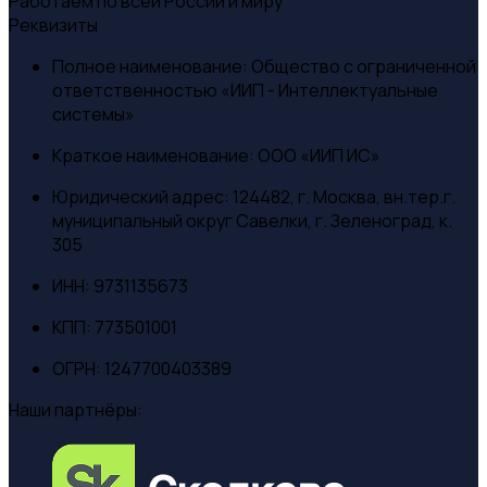
Работаем по всей России и миру
Реквизиты
Полное наименование:
Общество с ограниченной
ответственностью «ИИП - Интеллектуальные
системы»
Краткое наименование:
ООО «ИИП ИС»
Юридический адрес:
124482, г. Москва, вн.тер.г.
муниципальный округ Савелки, г. Зеленоград, к.
305
ИНН:
9731135673
КПП:
773501001
ОГРН:
1247700403389
Наши партнёры: