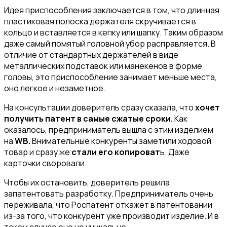
Идея приспособления заключается в том, что длинная
пластиковая полоска держателя скручивается в
кольцо и вставляется в кепку или шапку. Таким образом
даже самый помятый головной убор расправляется. В
отличие от стандартных держателей в виде
металлических подставок или манекенов в форме
головы, это приспособление занимает меньше места,
оно легкое и незаметное.
На консультации доверитель сразу сказала, что
хочет
получить патент в самые сжатые сроки.
Как
оказалось, предприниматель вышла с этим изделием
на
WB.
Внимательные конкуренты заметили ходовой
товар и сразу же
стали его копироват
ь. Даже
карточки своровали.
Чтобы их остановить, доверитель решила
запатентовать разработку. Предприниматель очень
переживала, что Роспатент откажет в патентовании
из-за того, что конкурент уже производит изделие. И в
таком случае оно не уникально.