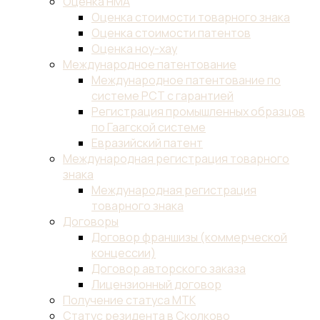
Оценка НМА
Оценка стоимости товарного знака
Оценка стоимости патентов
Оценка ноу-хау
Международное патентование
Международное патентование по
системе PCT с гарантией
Регистрация промышленных образцов
по Гаагской системе
Евразийский патент
Международная регистрация товарного
знака
Международная регистрация
товарного знака
Договоры
Договор франшизы (коммерческой
концессии)
Договор авторского заказа
Лицензионный договор
Получение статуса МТК
Статус резидента в Сколково