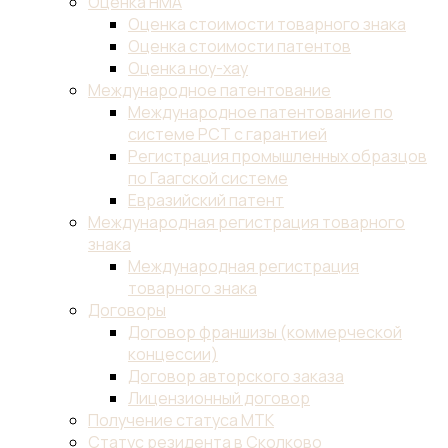
Оценка НМА
Оценка стоимости товарного знака
Оценка стоимости патентов
Оценка ноу-хау
Международное патентование
Международное патентование по
системе PCT с гарантией
Регистрация промышленных образцов
по Гаагской системе
Евразийский патент
Международная регистрация товарного
знака
Международная регистрация
товарного знака
Договоры
Договор франшизы (коммерческой
концессии)
Договор авторского заказа
Лицензионный договор
Получение статуса МТК
Статус резидента в Сколково