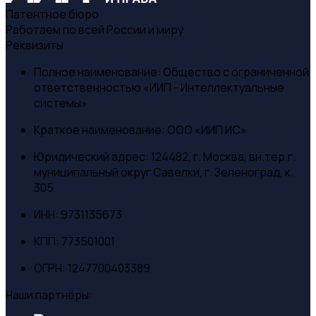
Патентное бюро
Работаем по всей России и миру
Реквизиты
Полное наименование:
Общество с ограниченной
ответственностью «ИИП - Интеллектуальные
системы»
Краткое наименование:
ООО «ИИП ИС»
Юридический адрес:
124482, г. Москва, вн.тер.г.
муниципальный округ Савелки, г. Зеленоград, к.
305
ИНН:
9731135673
КПП:
773501001
ОГРН:
1247700403389
Наши партнёры: