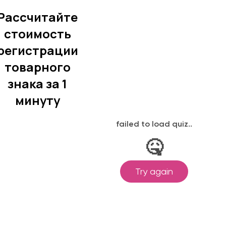
Рассчитайте
стоимость
регистрации
товарного
знака за 1
минуту