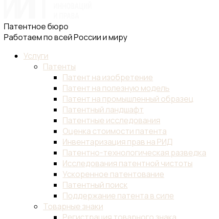
Патентное бюро
Работаем по всей России и миру
Услуги
Патенты
Патент на изобретение
Патент на полезную модель
Патент на промышленный образец
Патентный ландшафт
Патентные исследования
Оценка стоимости патента
Инвентаризация прав на РИД
Патентно-технологическая разведка
Исследования патентной чистоты
Ускоренное патентование
Патентный поиск
Поддержание патента в силе
Товарные знаки
Регистрация товарного знака