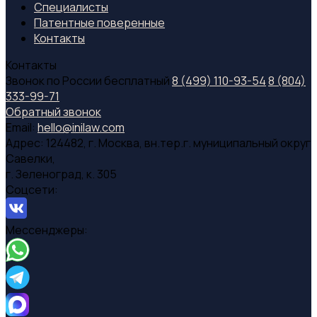
Специалиcты
Патентные поверенные
Контакты
Контакты
Звонок по России бесплатный
8 (499) 110-93-54
8 (804)
333-99-71
Обратный звонок
Email:
hello@inilaw.com
Адрес:
124482, г. Москва, вн.тер.г. муниципальный округ
Савелки,
г. Зеленоград, к. 305
Соцсети:
Мессенджеры: