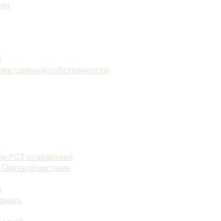
ции
е
ллектуальной собственности
е PCT с гарантией
 Гаагской системе
а
знака