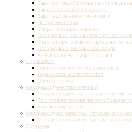
Защита от недобросовестной конкурен
Защита авторских прав в суде
Защита доменного имени сайта
Патентные споры
Споры по товарным знакам
Оспаривание решений Роспатента в суд
Ответ на претензию за нарушение инте
Оспаривание решений ФАС в суде
Аннулирование товарного знака
Оценка НМА
Оценка стоимости товарного знака
Оценка стоимости патентов
Оценка ноу-хау
Международное патентование
Международное патентование по систем
Регистрация промышленных образцов по
Евразийский патент
Международная регистрация товарного знак
Международная регистрация товарного 
Договоры