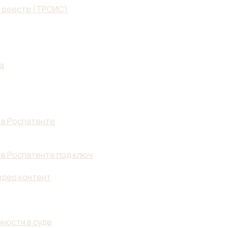
й реестр (ТРОИС)
а
 в Роспатенте
 в Роспатенте под ключ
идео контент
ности в суде