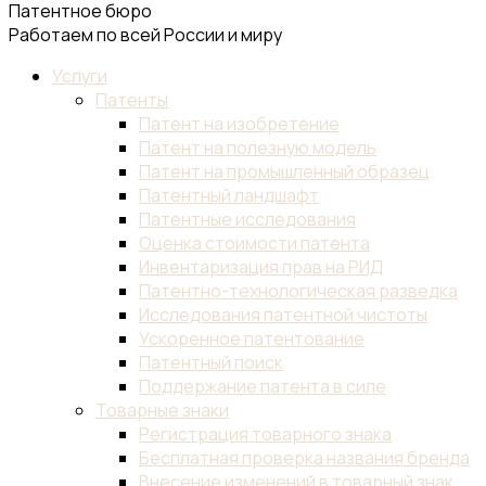
Патентное бюро
Работаем по всей России и миру
Услуги
Патенты
Патент на изобретение
Патент на полезную модель
Патент на промышленный образец
Патентный ландшафт
Патентные исследования
Оценка стоимости патента
Инвентаризация прав на РИД
Патентно-технологическая разведка
Исследования патентной чистоты
Ускоренное патентование
Патентный поиск
Поддержание патента в силе
Товарные знаки
Регистрация товарного знака
Бесплатная проверка названия бренда
Внесение изменений в товарный знак