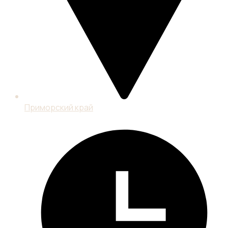
Материалы
экспертов
Контакты
Регистрация
изобретений
Регистрация
товарного
знака
Оценка
НМА
Патентно-
технологическая
разведка