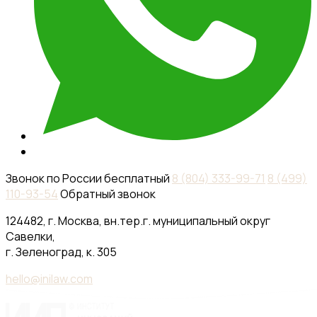
333-
99-
71
8
(499)
110-
93-
54
Обратный
звонок
124482,
г.
Москва,
вн.тер.г.
муниципальный
округ
Савелки,
г.
Зеленоград,
к.