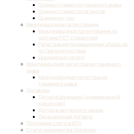
бренда
Внесение
изменений
в
товарный
знак
Внесение
товарного
знака
в
таможенный
реестр
(ТРОИС)
Коллективный
товарный
знак
Общеизвестный
товарный
знак
Отчуждение