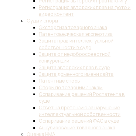
технологическая
разведка
Исследования
патентной
чистоты
Ускоренное
патентование
Патентный
поиск
Поддержание
патента
в
силе
Товарные
знаки
Регистрация
товарного
знака
Бесплатная
проверка
названия