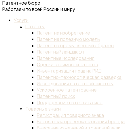
Патентное бюро
Работаем по всей России и миру
Услуги
Патенты
Патент на изобретение
Патент на полезную модель
Патент на промышленный образец
Патентный ландшафт
Патентные исследования
Оценка стоимости патента
Инвентаризация прав на РИД
Патентно-технологическая разведка
Исследования патентной чистоты
Ускоренное патентование
Патентный поиск
Поддержание патента в силе
Товарные знаки
Регистрация товарного знака
Бесплатная проверка названия бренда
Внесение изменений в товарный знак