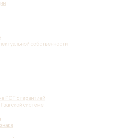
ции
е
ллектуальной собственности
е PCT с гарантией
 Гаагской системе
а
знака