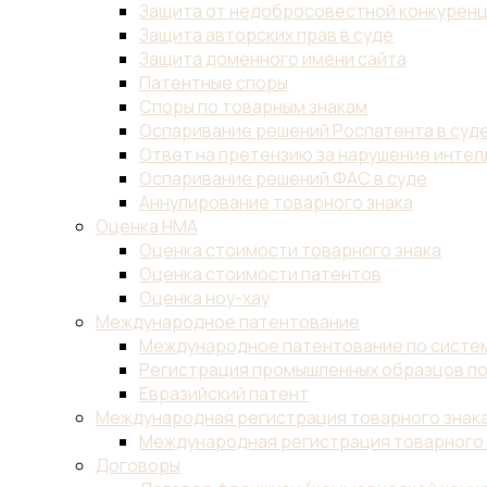
Защита от недобросовестной конкурен
Защита авторских прав в суде
Защита доменного имени сайта
Патентные споры
Споры по товарным знакам
Оспаривание решений Роспатента в суд
Ответ на претензию за нарушение инте
Оспаривание решений ФАС в суде
Аннулирование товарного знака
Оценка НМА
Оценка стоимости товарного знака
Оценка стоимости патентов
Оценка ноу-хау
Международное патентование
Международное патентование по систем
Регистрация промышленных образцов по
Евразийский патент
Международная регистрация товарного знак
Международная регистрация товарного 
Договоры