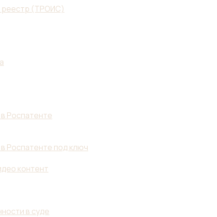
й реестр (ТРОИС)
а
 в Роспатенте
 в Роспатенте под ключ
идео контент
ности в суде