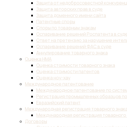
Защита от недобросовестной конкурен
Защита авторских прав в суде
Защита доменного имени сайта
Патентные споры
Споры по товарным знакам
Оспаривание решений Роспатента в суд
Ответ на претензию за нарушение инте
Оспаривание решений ФАС в суде
Аннулирование товарного знака
Оценка НМА
Оценка стоимости товарного знака
Оценка стоимости патентов
Оценка ноу-хау
Международное патентование
Международное патентование по систем
Регистрация промышленных образцов по
Евразийский патент
Международная регистрация товарного знак
Международная регистрация товарного 
Договоры