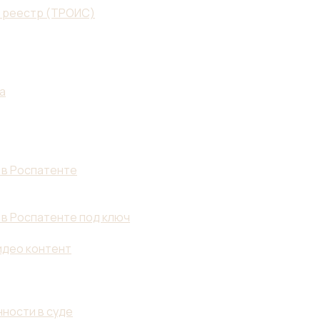
й реестр (ТРОИС)
а
 в Роспатенте
 в Роспатенте под ключ
идео контент
ности в суде