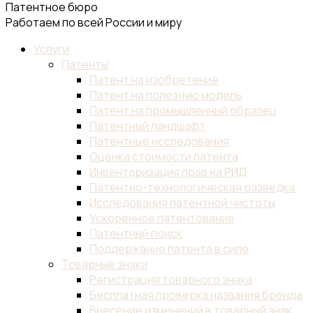
Патентное бюро
Работаем по всей России и миру
Услуги
Патенты
Патент на изобретение
Патент на полезную модель
Патент на промышленный образец
Патентный ландшафт
Патентные исследования
Оценка стоимости патента
Инвентаризация прав на РИД
Патентно-технологическая разведка
Исследования патентной чистоты
Ускоренное патентование
Патентный поиск
Поддержание патента в силе
Товарные знаки
Регистрация товарного знака
Бесплатная проверка названия бренда
Внесение изменений в товарный знак