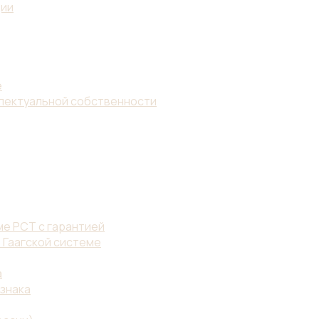
ции
е
ллектуальной собственности
е PCT с гарантией
 Гаагской системе
а
знака