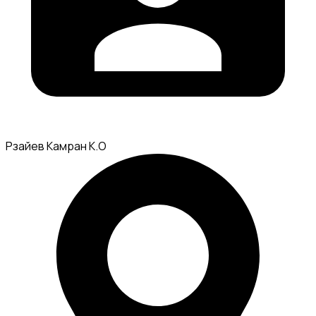
Рзайев Камран К.О