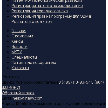
Патентно-технологическая разведка
Регистрация патента на изобретение
Регистрация товарного знака
Регистрация прав на программу для ЭВМ в
Роспатенте под ключ
Главная
О компании
Кейсы
Новости
МКТУ
Специалиcты
Патентные поверенные
Контакты
Контакты
Звонок по России бесплатный
8 (499) 110-93-54
8 (804)
333-99-71
Обратный звонок
Email:
hello@inilaw.com
Адрес:
124482, г. Москва, вн.тер.г. муниципальный округ