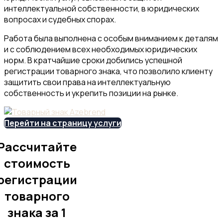
интеллектуальной собственности, в юридических
вопросах и судебных спорах.
Работа была выполнена с особым вниманием к деталям
и с соблюдением всех необходимых юридических
норм. В кратчайшие сроки добились успешной
регистрации товарного знака, что позволило клиенту
защитить свои права на интеллектуальную
собственность и укрепить позиции на рынке.
Перейти на страницу услуги
Рассчитайте
стоимость
регистрации
товарного
знака за 1