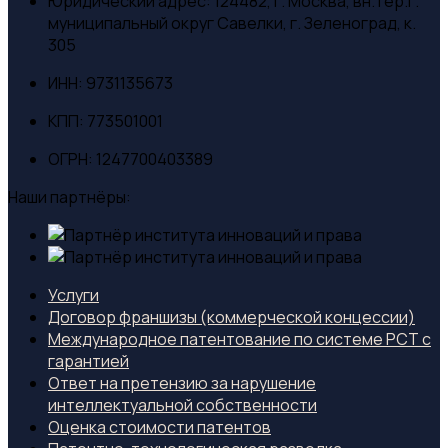
Юридический адрес:
124482, г. Москва, вн.тер.г.
муниципальный округ Савелки, г. Зеленоград, к.
305
ИНН:
9731135673
КПП:
773501001
ОГРН:
1247700403389
Наши партнёры:
Услуги
Договор франшизы (коммерческой концессии)
Международное патентование по системе PCT с
гарантией
Ответ на претензию за нарушение
интеллектуальной собственности
Оценка стоимости патентов