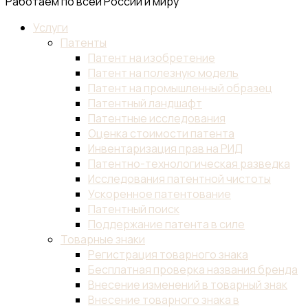
Работаем по всей России и миру
Услуги
Патенты
Патент на изобретение
Патент на полезную модель
Патент на промышленный образец
Патентный ландшафт
Патентные исследования
Оценка стоимости патента
Инвентаризация прав на РИД
Патентно-технологическая разведка
Исследования патентной чистоты
Ускоренное патентование
Патентный поиск
Поддержание патента в силе
Товарные знаки
Регистрация товарного знака
Бесплатная проверка названия бренда
Внесение изменений в товарный знак
Внесение товарного знака в