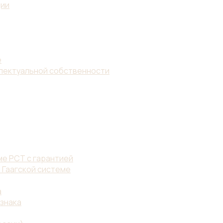
ции
е
ллектуальной собственности
е PCT с гарантией
 Гаагской системе
а
знака