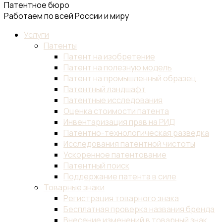
Патентное бюро
Работаем по всей России и миру
Услуги
Патенты
Патент на изобретение
Патент на полезную модель
Патент на промышленный образец
Патентный ландшафт
Патентные исследования
Оценка стоимости патента
Инвентаризация прав на РИД
Патентно-технологическая разведка
Исследования патентной чистоты
Ускоренное патентование
Патентный поиск
Поддержание патента в силе
Товарные знаки
Регистрация товарного знака
Бесплатная проверка названия бренда
Внесение изменений в товарный знак