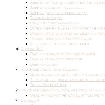
Защита от недобросовестной конкурен
Защита авторских прав в суде
Защита доменного имени сайта
Патентные споры
Споры по товарным знакам
Оспаривание решений Роспатента в суд
Ответ на претензию за нарушение инте
Оспаривание решений ФАС в суде
Аннулирование товарного знака
Оценка НМА
Оценка стоимости товарного знака
Оценка стоимости патентов
Оценка ноу-хау
Международное патентование
Международное патентование по систем
Регистрация промышленных образцов по
Евразийский патент
Международная регистрация товарного знак
Международная регистрация товарного 
Договоры