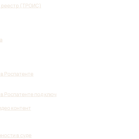
й реестр (ТРОИС)
а
 в Роспатенте
 в Роспатенте под ключ
идео контент
ности в суде