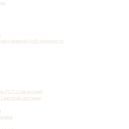
ции
е
ллектуальной собственности
е PCT с гарантией
 Гаагской системе
а
знака