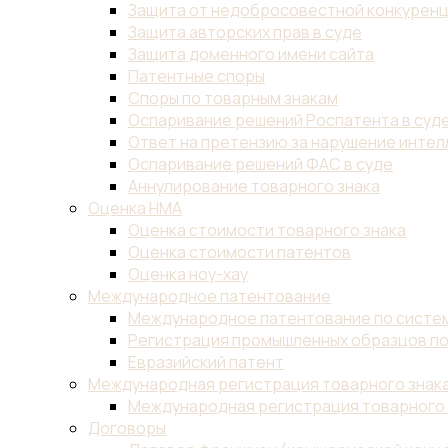
Защита от недобросовестной конкурен
Защита авторских прав в суде
Защита доменного имени сайта
Патентные споры
Споры по товарным знакам
Оспаривание решений Роспатента в суд
Ответ на претензию за нарушение инте
Оспаривание решений ФАС в суде
Аннулирование товарного знака
Оценка НМА
Оценка стоимости товарного знака
Оценка стоимости патентов
Оценка ноу-хау
Международное патентование
Международное патентование по систем
Регистрация промышленных образцов по
Евразийский патент
Международная регистрация товарного знак
Международная регистрация товарного 
Договоры