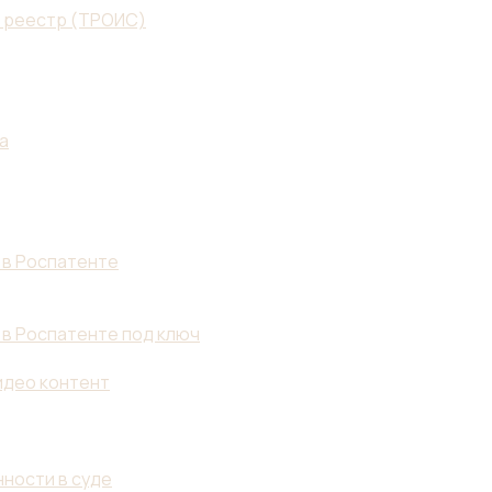
й реестр (ТРОИС)
а
 в Роспатенте
 в Роспатенте под ключ
идео контент
ности в суде