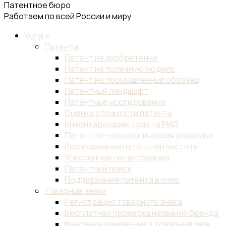
Патентное бюро
Работаем по всей России и миру
Услуги
Патенты
Патент на изобретение
Патент на полезную модель
Патент на промышленный образец
Патентный ландшафт
Патентные исследования
Оценка стоимости патента
Инвентаризация прав на РИД
Патентно-технологическая разведка
Исследования патентной чистоты
Ускоренное патентование
Патентный поиск
Поддержание патента в силе
Товарные знаки
Регистрация товарного знака
Бесплатная проверка названия бренда
Внесение изменений в товарный знак