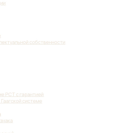
ции
е
ллектуальной собственности
е PCT с гарантией
 Гаагской системе
а
знака