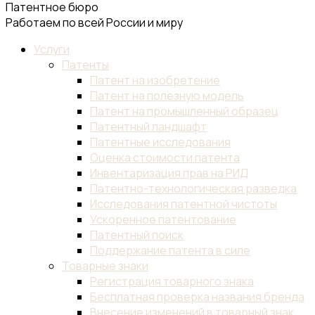
Патентное бюро
Работаем по всей России и миру
Услуги
Патенты
Патент на изобретение
Патент на полезную модель
Патент на промышленный образец
Патентный ландшафт
Патентные исследования
Оценка стоимости патента
Инвентаризация прав на РИД
Патентно-технологическая разведка
Исследования патентной чистоты
Ускоренное патентование
Патентный поиск
Поддержание патента в силе
Товарные знаки
Регистрация товарного знака
Бесплатная проверка названия бренда
Внесение изменений в товарный знак