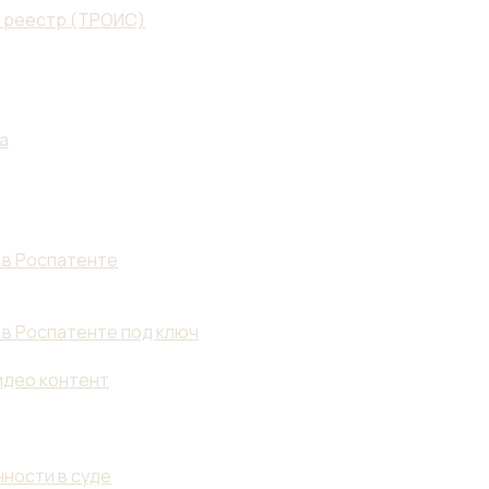
й реестр (ТРОИС)
а
 в Роспатенте
 в Роспатенте под ключ
идео контент
ности в суде