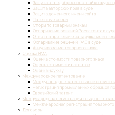
Защита от недобросовестной конкурен
Защита авторских прав в суде
Защита доменного имени сайта
Патентные споры
Споры по товарным знакам
Оспаривание решений Роспатента в суд
Ответ на претензию за нарушение инте
Оспаривание решений ФАС в суде
Аннулирование товарного знака
Оценка НМА
Оценка стоимости товарного знака
Оценка стоимости патентов
Оценка ноу-хау
Международное патентование
Международное патентование по систем
Регистрация промышленных образцов по
Евразийский патент
Международная регистрация товарного знак
Международная регистрация товарного 
Договоры