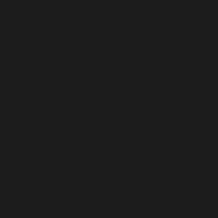
резидента
в
Сколково
О
компании
Наши
клиенты
Награды
и
рейтинги
Специалисты
Отзывы
наших
доверителей
Карьера
в
ИИП
Кейсы
Партнеры
Новости