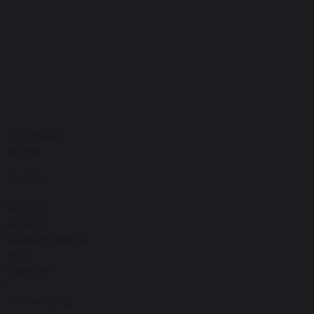
333-
99-
71
8
(499)
110-
93-
54
Обратный
звонок
124482,
г.
Москва,
вн.тер.г.
муниципальный
округ
Савелки,
г.
Зеленоград,