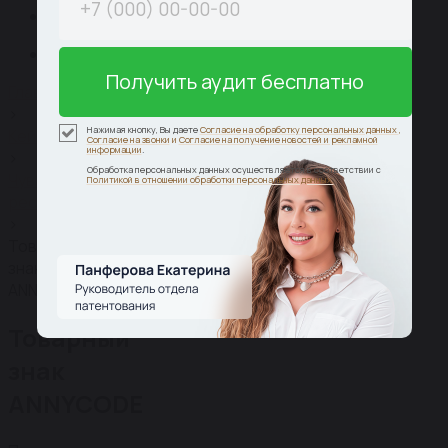
Получить аудит бесплатно
Главная
›
Нажимая кнопку, Вы даете
Согласие на обработку персональных данных
,
Кейсы
Согласие на звонки
и
Согласие на получение новостей и рекламной
.
информации
›
Обработка персональных данных осуществляется в соответствии с
Чувашская
Политикой в отношении обработки персональных данных.
республика
›
Товарный
знак
ANNYCODE
Товарный
знак
ANNYCODE