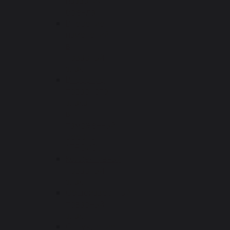
названия
бренда
Внесение
изменений
в
товарный
знак
Внесение
товарного
знака
в
таможенный
реестр
(ТРОИС)
Коллективный
товарный
знак
Общеизвестный
товарный
знак
Отчуждение