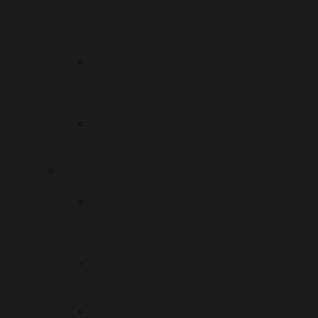
нарушение
интеллектуальной
собственности
Оспаривание
решений
ФАС
в суде
Аннулирование
товарного
знака
Оценка
НМА
Оценка
стоимости
товарного
знака
Оценка
стоимости
патентов
Оценка