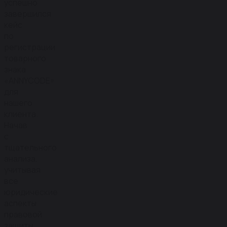
успешно
завершился
кейс
по
регистрации
товарного
знака
«ANNYCODE»
для
нашего
клиента.
Начав
с
тщательного
анализа,
учитывая
все
юридические
аспекты
правовой
защиты,