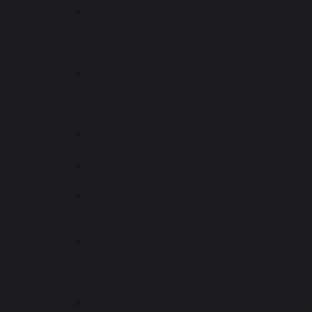
Патент
на
полезную
модель
Патент
на
промышленный
образец
Патентный
ландшафт
Патентные
исследования
Оценка
стоимости
патента
Инвентаризация
прав
на
РИД
Патентно-