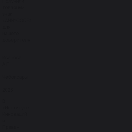
Получили
товарный
знак
«ANNYCODE»
для
нашего
доверителя
Иванова
А.Г
Чебоксары
2023
В
«Институте
Инноваций
и
Права»