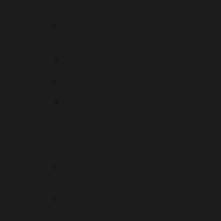
технологическая
разведка
Исследования
патентной
чистоты
Ускоренное
патентование
Патентный
поиск
Поддержание
патента
в
силе
Товарные
знаки
Регистрация
товарного
знака
Бесплатная
проверка