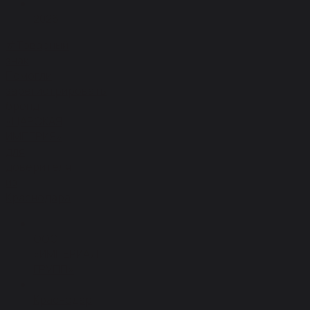
2026
#Товарный
знак
Помогли
зарегистрировать
бренд
«ЦАРСКАЯ
ИМПЕРИЯ»
для
доверителя
из
Краснодара
ООО
«ИМПЕРИАЛ
ГРУПП»
Краснодар