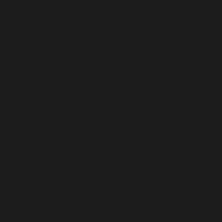
2026
#Товарный
знак
Как
мы
помогли
отказаться
от
непроходного
названия
Minori
и
перейти
к
сильному
бренду
SCRABERRY