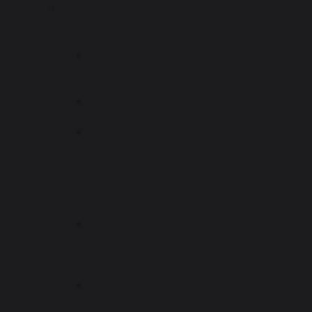
Суды
и
споры
Экспертиза
товарного
знака
Патентоведческая
экспертиза
Защита
прав
интеллектуальной
собственности
в
суде
Защита
от
недобросовестной
конкуренции
Защита
авторских