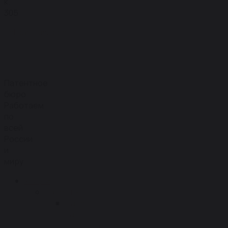
к.
305
hello@inilaw.com
Патентное
бюро
Работаем
по
всей
России
и
миру
Услуги
Патенты
Патент
на
изобретение