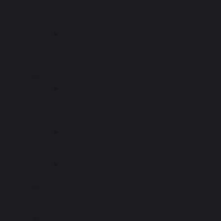
регистрация
товарного
знака
Международная
регистрация
товарного
знака
Договоры
Договор
франшизы
(коммерческой
концессии)
Договор
авторского
заказа
Лицензионный
договор
Получение
статуса
МТК
Статус