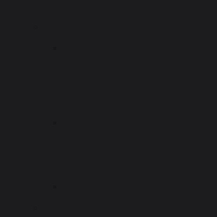
ноу-
хау
Международное
патентование
Международное
патентование
по
системе
PCT
с
гарантией
Регистрация
промышленных
образцов
по
Гаагской
системе
Евразийский
патент
Международная