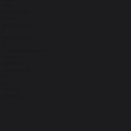
наша
экспертная
группа
разработала
и
представила
в
соответствующие
органы
комплект
документов.
Мы
не
только
успешно
зарегистрировали
товарный
знак
в
Чувашской