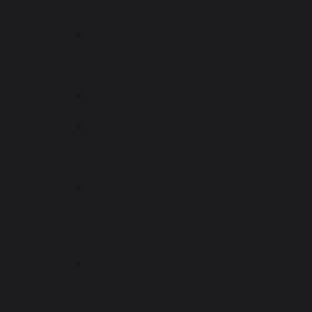
прав
в суде
Защита
доменного
имени
сайта
Патентные
споры
Споры
по
товарным
знакам
Оспаривание
решений
Роспатента
в
суде
Ответ
на
претензию
за