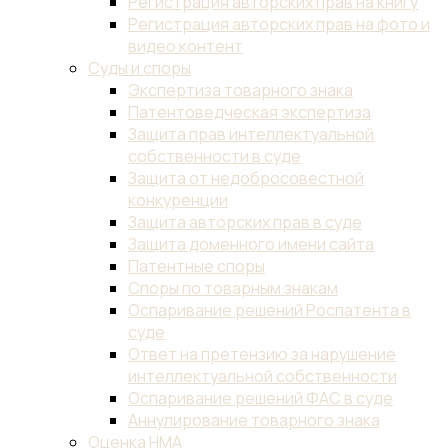
технологическая
разведка
Исследования
патентной
чистоты
Ускоренное
патентование
Патентный
поиск
Поддержание
патента
в
силе
Товарные
знаки
Регистрация
товарного
знака
Бесплатная
проверка
названия