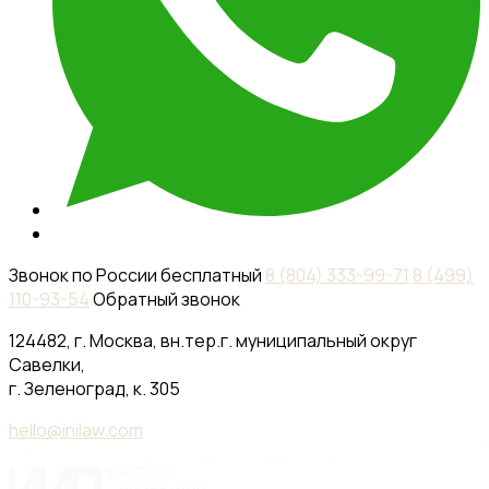
333-
99-
71
8
(499)
110-
93-
54
Обратный
звонок
124482,
г.
Москва,
вн.тер.г.
муниципальный
округ
Савелки,
г.
Зеленоград,
к.