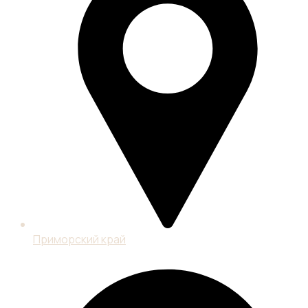
Материалы
экспертов
Контакты
Регистрация
изобретений
Регистрация
товарного
знака
Оценка
НМА
Патентно-
технологическая
разведка