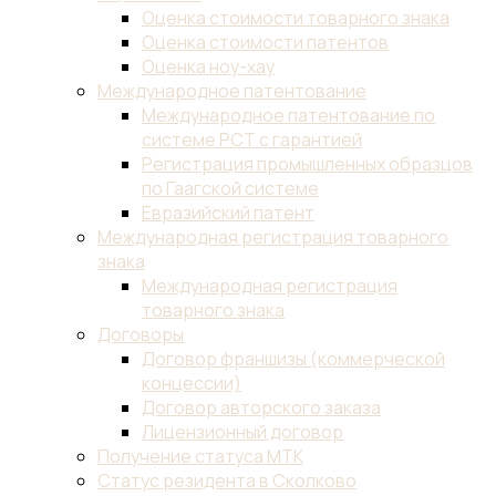
бренда
Внесение
изменений
в
товарный
знак
Внесение
товарного
знака
в
таможенный
реестр
(ТРОИС)
Коллективный
товарный
знак
Общеизвестный
товарный
знак
Отчуждение