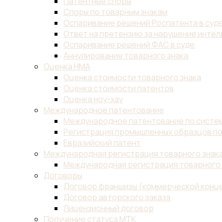
Патентные споры
Споры по товарным знакам
Оспаривание решений Роспатента в суд
Ответ на претензию за нарушение инте
Оспаривание решений ФАС в суде
Аннулирование товарного знака
Оценка НМА
Оценка стоимости товарного знака
Оценка стоимости патентов
Оценка ноу-хау
Международное патентование
Международное патентование по систем
Регистрация промышленных образцов по
Евразийский патент
Международная регистрация товарного знак
Международная регистрация товарного 
Договоры
Договор франшизы (коммерческой конц
Договор авторского заказа
Лицензионный договор
Получение статуса МТК