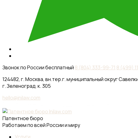
Звонок по России бесплатный
8 (804) 333-99-71
8 (499) 
124482, г. Москва, вн.тер.г. муниципальный округ Савелки
г. Зеленоград, к. 305
hello@inilaw.com
Патентное бюро
Работаем по всей России и миру
Услуги