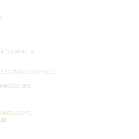
а
 в Роспатенте
 в Роспатенте под ключ
идео контент
ности в суде
ции