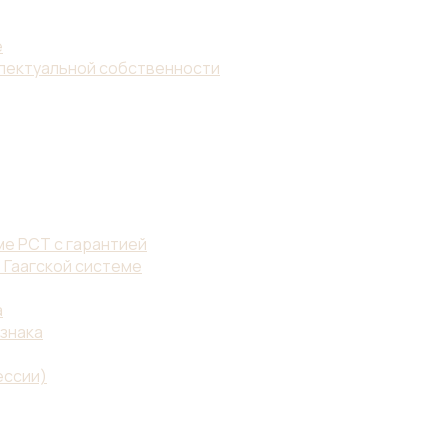
е
ллектуальной собственности
е PCT с гарантией
 Гаагской системе
а
знака
ессии)