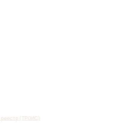
й реестр (ТРОИС)