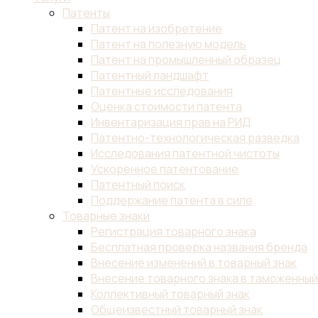
Патенты
Патент на изобретение
Патент на полезную модель
Патент на промышленный образец
Патентный ландшафт
Патентные исследования
Оценка стоимости патента
Инвентаризация прав на РИД
Патентно-технологическая разведка
Исследования патентной чистоты
Ускоренное патентование
Патентный поиск
Поддержание патента в силе
Товарные знаки
Регистрация товарного знака
Бесплатная проверка названия бренда
Внесение изменений в товарный знак
Внесение товарного знака в таможенны
Коллективный товарный знак
Общеизвестный товарный знак